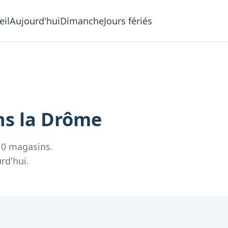
eil
Aujourd'hui
Dimanche
Jours fériés
ns la
Drôme
10
magasins.
rd'hui.