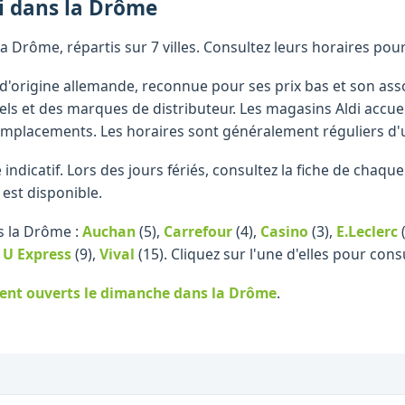
i
dans la
Drôme
a Drôme, répartis sur 7 villes. Consultez leurs horaires pou
d'origine allemande, reconnue pour ses prix bas et son ass
els et des marques de distributeur. Les magasins Aldi accuei
mplacements. Les horaires sont généralement réguliers d'un
re indicatif. Lors des jours fériés, consultez la fiche de cha
 est disponible.
s la Drôme :
Auchan
(5)
,
Carrefour
(4)
,
Casino
(3)
,
E.Leclerc
(
,
U Express
(9)
,
Vival
(15)
.
Cliquez sur l'une d'elles pour cons
ent ouverts le dimanche
dans la Drôme
.