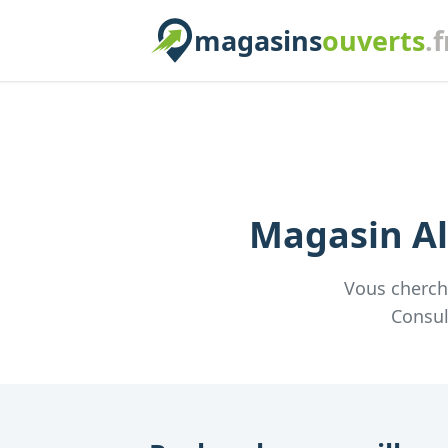
magasins
ouverts
.f
Magasin
Al
Vous cherc
Consul