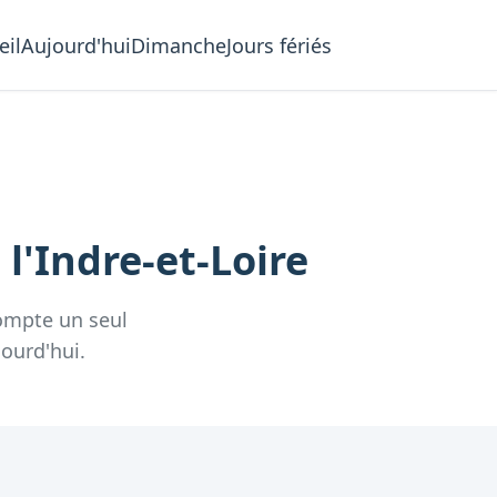
eil
Aujourd'hui
Dimanche
Jours fériés
l'
Indre-et-Loire
ompte un seul
jourd'hui.