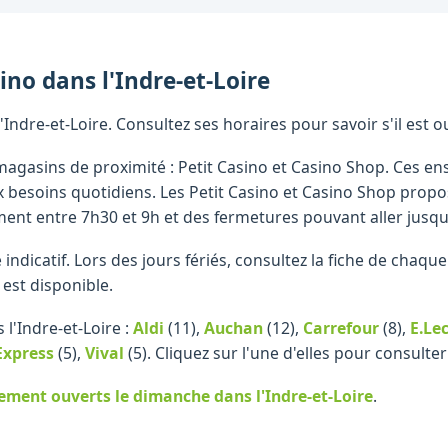
ino
dans l'
Indre-et-Loire
ndre-et-Loire. Consultez ses horaires pour savoir s'il est o
agasins de proximité : Petit Casino et Casino Shop. Ces ens
 besoins quotidiens. Les Petit Casino et Casino Shop propos
ent entre 7h30 et 9h et des fermetures pouvant aller jusqu’à
re indicatif. Lors des jours fériés, consultez la fiche de cha
 est disponible.
l'Indre-et-Loire :
Aldi
(11)
,
Auchan
(12)
,
Carrefour
(8)
,
E.Lec
Express
(5)
,
Vival
(5)
.
Cliquez sur l'une d'elles pour consulte
lement ouverts le dimanche
dans l'Indre-et-Loire
.