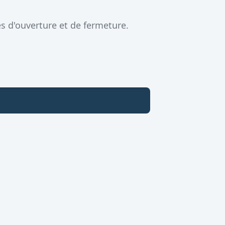
s d'ouverture et de fermeture.