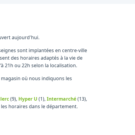
uvert aujourd'hui.
eignes sont implantées en centre-ville
ent des horaires adaptés à la vie de
 21h ou 22h selon la localisation.
que magasin où nous indiquons les
lerc
(9)
,
Hyper U
(1)
,
Intermarché
(13)
,
r les horaires dans le département.