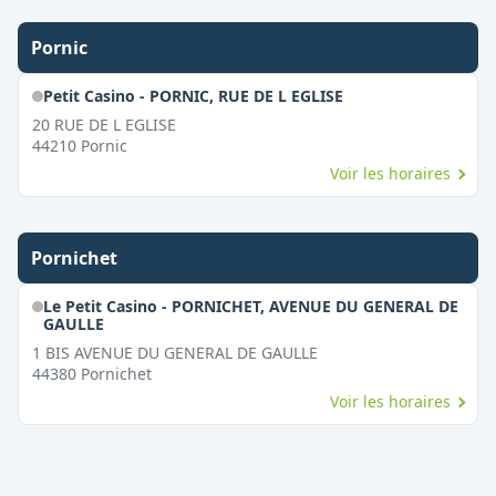
Pornic
Petit Casino - PORNIC, RUE DE L EGLISE
20 RUE DE L EGLISE
44210
Pornic
Voir les horaires
Pornichet
Le Petit Casino - PORNICHET, AVENUE DU GENERAL DE
GAULLE
1 BIS AVENUE DU GENERAL DE GAULLE
44380
Pornichet
Voir les horaires