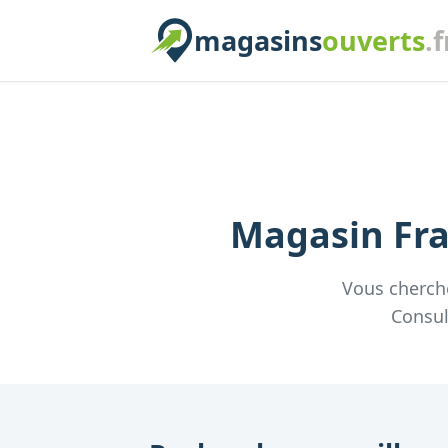
magasins
ouverts
.f
Magasin
Fr
Vous cherch
Consul