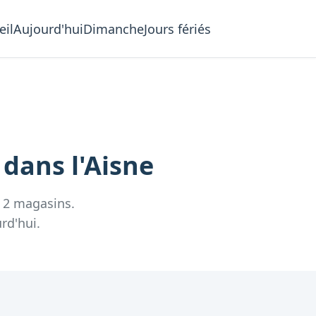
eil
Aujourd'hui
Dimanche
Jours fériés
i
dans l'
Aisne
e
2
magasins.
rd'hui.