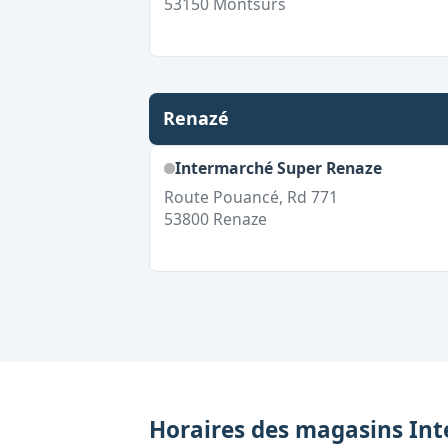
53150
Montsurs
Renazé
Intermarché Super Renaze
Route Pouancé, Rd 771
53800
Renaze
Horaires des magasins
Int