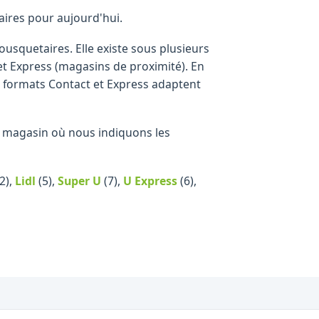
aires pour aujourd'hui.
squetaires. Elle existe sous plusieurs
 et Express (magasins de proximité). En
 formats Contact et Express adaptent
que magasin où nous indiquons les
2)
,
Lidl
(5)
,
Super U
(7)
,
U Express
(6)
,