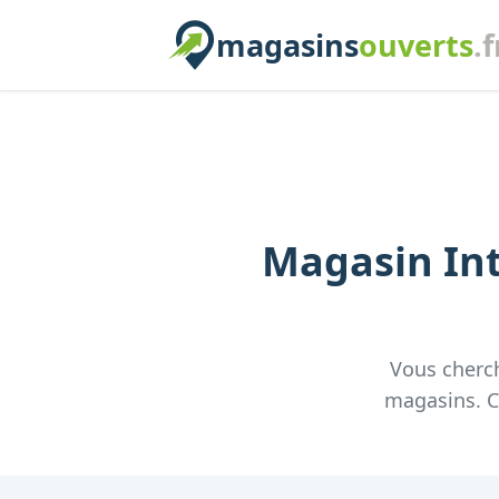
magasins
ouverts
.f
Magasin
In
Vous cherc
magasins. Co