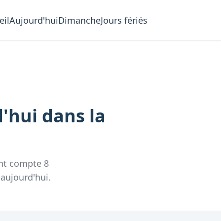
eil
Aujourd'hui
Dimanche
Jours fériés
d'hui
dans la
nt compte
8
 aujourd'hui.