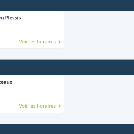
u Plessis
Voir les horaires
teaux
Voir les horaires