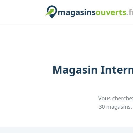
magasins
ouverts
.f
Magasin
Inter
Vous cherche
30
magasins. C