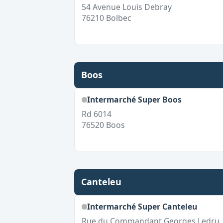
54 Avenue Louis Debray
76210
Bolbec
Boos
Intermarché Super Boos
Rd 6014
76520
Boos
Canteleu
Intermarché Super Canteleu
Rue du Commandant Georges Ledru, 