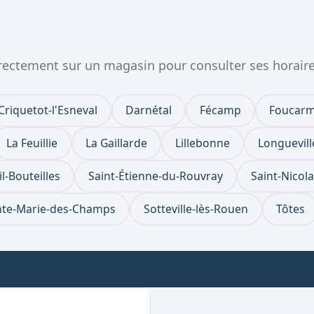
directement sur un magasin pour consulter ses horaire
Criquetot-l'Esneval
Darnétal
Fécamp
Foucar
La Feuillie
La Gaillarde
Lillebonne
Longuevill
-Bouteilles
Saint-Étienne-du-Rouvray
Saint-Nicol
nte-Marie-des-Champs
Sotteville-lès-Rouen
Tôtes