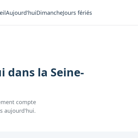
eil
Aujourd'hui
Dimanche
Jours fériés
ui
dans la
Seine-
tement compte
s aujourd'hui.