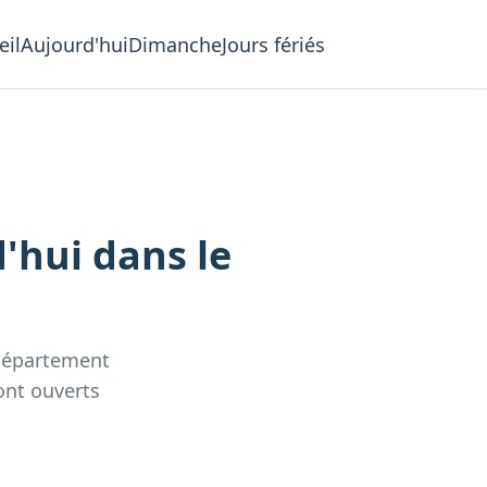
eil
Aujourd'hui
Dimanche
Jours fériés
d'hui
dans le
département
ont ouverts