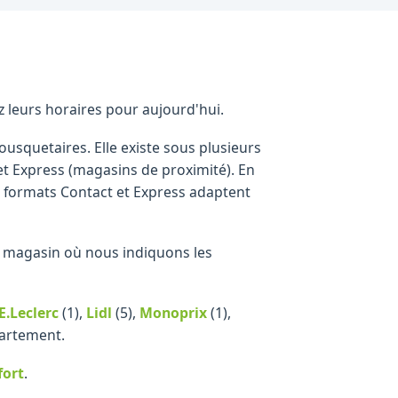
ez leurs horaires pour aujourd'hui.
squetaires. Elle existe sous plusieurs
 et Express (magasins de proximité). En
 formats Contact et Express adaptent
que magasin où nous indiquons les
E.Leclerc
(1)
,
Lidl
(5)
,
Monoprix
(1)
,
partement.
fort
.