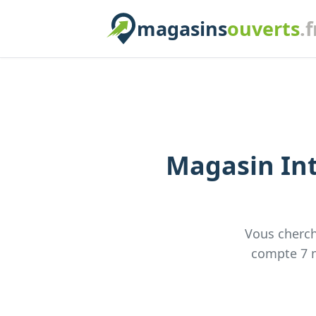
magasins
ouverts
.f
Magasin
In
Vous cherc
compte
7
m