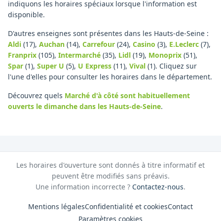
indiquons les horaires spéciaux lorsque l'information est
disponible.
D'autres enseignes sont présentes dans les Hauts-de-Seine :
Aldi
(17)
,
Auchan
(14)
,
Carrefour
(24)
,
Casino
(3)
,
E.Leclerc
(7)
,
Franprix
(105)
,
Intermarché
(35)
,
Lidl
(19)
,
Monoprix
(51)
,
Spar
(1)
,
Super U
(5)
,
U Express
(11)
,
Vival
(1)
.
Cliquez sur
l'une d'elles pour consulter les horaires dans le département.
Découvrez quels
Marché d'à côté
sont habituellement
ouverts le dimanche
dans les Hauts-de-Seine
.
Les horaires d'ouverture sont donnés à titre informatif et
peuvent être modifiés sans préavis.
Une information incorrecte ?
Contactez-nous
.
Mentions légales
Confidentialité et cookies
Contact
Paramètres cookies