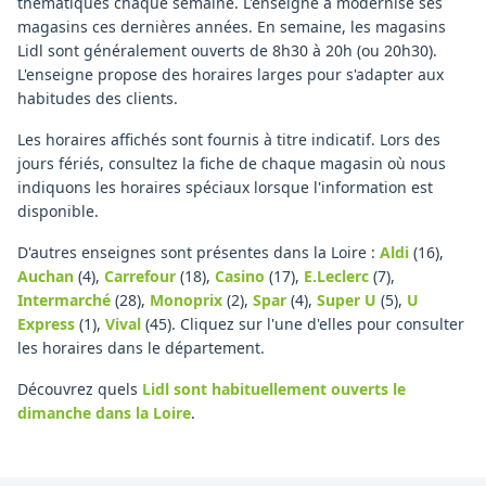
thématiques chaque semaine. L'enseigne a modernisé ses
magasins ces dernières années. En semaine, les magasins
Lidl sont généralement ouverts de 8h30 à 20h (ou 20h30).
L'enseigne propose des horaires larges pour s'adapter aux
habitudes des clients.
Les horaires affichés sont fournis à titre indicatif. Lors des
jours fériés, consultez la fiche de chaque magasin où nous
indiquons les horaires spéciaux lorsque l'information est
disponible.
D'autres enseignes sont présentes dans la Loire :
Aldi
(16)
,
Auchan
(4)
,
Carrefour
(18)
,
Casino
(17)
,
E.Leclerc
(7)
,
Intermarché
(28)
,
Monoprix
(2)
,
Spar
(4)
,
Super U
(5)
,
U
Express
(1)
,
Vival
(45)
.
Cliquez sur l'une d'elles pour consulter
les horaires dans le département.
Découvrez quels
Lidl
sont habituellement ouverts le
dimanche
dans la Loire
.