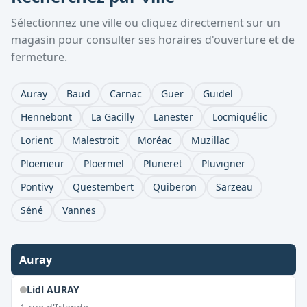
Sélectionnez une ville ou cliquez directement sur un
magasin pour consulter ses horaires d'ouverture et de
fermeture.
Auray
Baud
Carnac
Guer
Guidel
Hennebont
La Gacilly
Lanester
Locmiquélic
Lorient
Malestroit
Moréac
Muzillac
Ploemeur
Ploërmel
Pluneret
Pluvigner
Pontivy
Questembert
Quiberon
Sarzeau
Séné
Vannes
Auray
Lidl AURAY