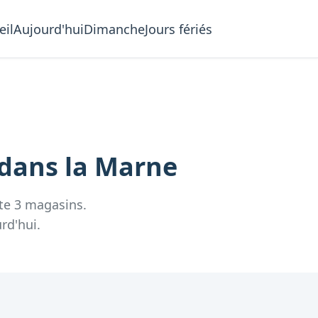
eil
Aujourd'hui
Dimanche
Jours fériés
dans la
Marne
te
3
magasins.
rd'hui.