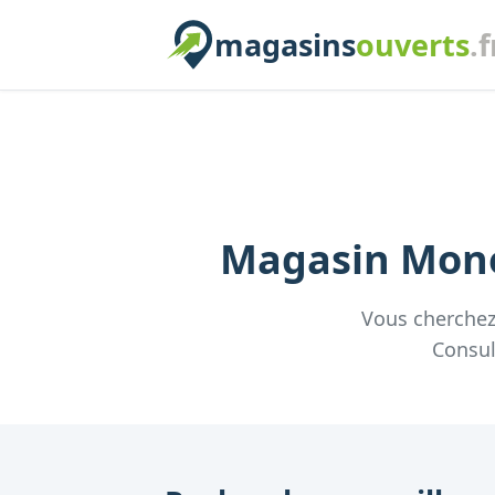
magasins
ouverts
.f
Magasin
Mono
Vous cherche
Consul