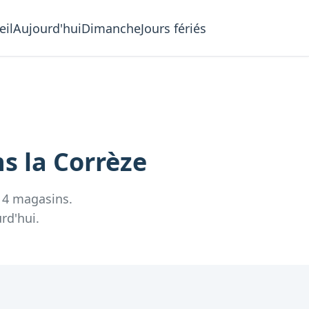
eil
Aujourd'hui
Dimanche
Jours fériés
s la
Corrèze
e
4
magasins.
rd'hui.