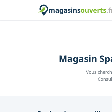
magasins
ouverts
.f
Magasin
Sp
Vous cherc
Consul