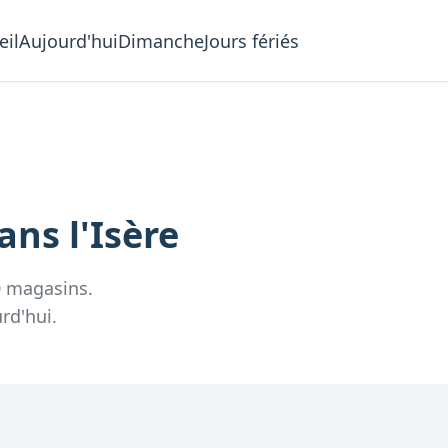
eil
Aujourd'hui
Dimanche
Jours fériés
ans l'
Isère
0
magasins.
rd'hui.