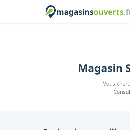
magasins
ouverts
.f
Magasin
Vous cher
Consul