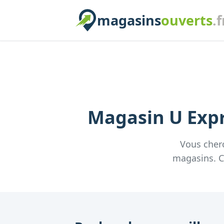
magasins
ouverts
.f
Magasin
U Exp
Vous cher
magasins. Co