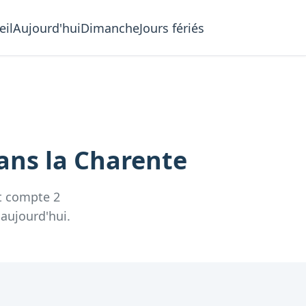
eil
Aujourd'hui
Dimanche
Jours fériés
ans la
Charente
t compte
2
 aujourd'hui.