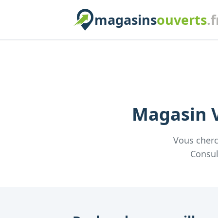
magasins
ouverts
.f
Magasin
Vous cher
Consul