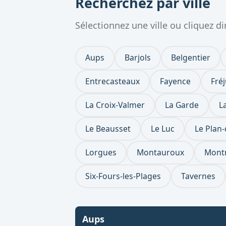
Recherchez par ville
Sélectionnez une ville ou cliquez 
Aups
Barjols
Belgentier
Entrecasteaux
Fayence
Fré
La Croix-Valmer
La Garde
L
Le Beausset
Le Luc
Le Plan-
Lorgues
Montauroux
Mont
Six-Fours-les-Plages
Tavernes
Aups