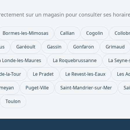
directement sur un magasin pour consulter ses horaire
Bormes-les-Mimosas
Callian
Cogolin
Collob
jus
Garéoult
Gassin
Gonfaron
Grimaud
a Londe-les-Maures
La Roquebrussanne
La Seyne-
de-la-Tour
Le Pradet
Le Revest-les-Eaux
Les Ad
meyan
Puget-Ville
Saint-Mandrier-sur-Mer
Sa
Toulon