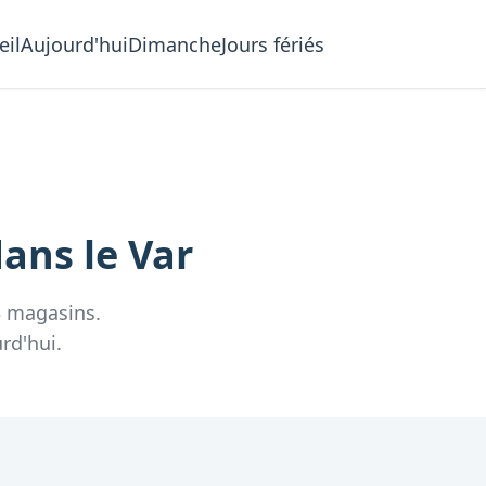
eil
Aujourd'hui
Dimanche
Jours fériés
dans le
Var
3
magasins.
rd'hui.