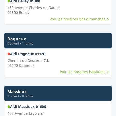
,
Ouvert le dimanche
Aldi Belley 01300
450 Avenue Charles de Gaulle
01300
Belley
Voir les horaires des dimanches
Dagneux
0
ouvert
•
1
fermé
,
Fermé le dimanche
Aldi Dagneux 01120
Chemin de Desserte Z.I.
01120
Dagneux
Voir les horaires habituels
Massieux
1
ouvert
•
0
fermé
,
Ouvert le dimanche
Aldi Massieux 01600
177 Avenue Lavoisier