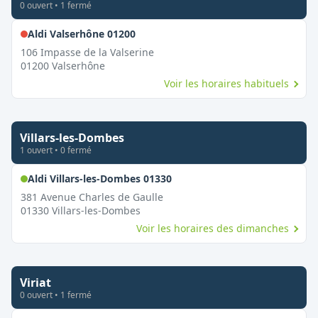
0
ouvert
•
1
fermé
,
Fermé le dimanche
Aldi Valserhône 01200
106 Impasse de la Valserine
01200
Valserhône
Voir les horaires habituels
Villars-les-Dombes
1
ouvert
•
0
fermé
,
Ouvert le dimanche
Aldi Villars-les-Dombes 01330
381 Avenue Charles de Gaulle
01330
Villars-les-Dombes
Voir les horaires des dimanches
Viriat
0
ouvert
•
1
fermé