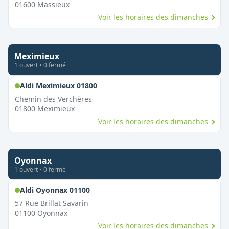
01600
Massieux
Voir les horaires des dimanches
Meximieux
1
ouvert
•
0
fermé
,
Ouvert le dimanche
Aldi Meximieux 01800
Chemin des Verchères
01800
Meximieux
Voir les horaires des dimanches
Oyonnax
1
ouvert
•
0
fermé
,
Ouvert le dimanche
Aldi Oyonnax 01100
57 Rue Brillat Savarin
01100
Oyonnax
Voir les horaires des dimanches