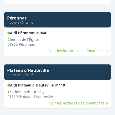
Péronnas
1
ouvert
•
0
fermé
,
Ouvert le dimanche
Aldi Péronnas 01960
Chemin de l'Église
01960
Péronnas
Voir les horaires des dimanches
Plateau d'Hauteville
1
ouvert
•
0
fermé
,
Ouvert le dimanche
Aldi Plateau d'Hauteville 01110
15 Chemin du Brochy
01110
Plateau d'Hauteville
Voir les horaires des dimanches