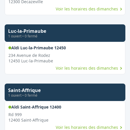
12300
Decazeville
Voir les horaires des dimanches
Luc-la-Primaube
1
ouvert
•
0
fermé
,
Ouvert le dimanche
Aldi Luc-la-Primaube 12450
234 Avenue de Rodez
12450
Luc-la-Primaube
Voir les horaires des dimanches
Saint-Affrique
1
ouvert
•
0
fermé
,
Ouvert le dimanche
Aldi Saint-Affrique 12400
Rd 999
12400
Saint-Affrique
Voir les horaires des dimanches