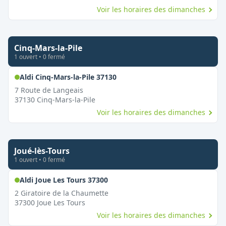
Voir les horaires des dimanches
Cinq-Mars-la-Pile
1
ouvert
•
0
fermé
,
Ouvert le dimanche
Aldi Cinq-Mars-la-Pile 37130
7 Route de Langeais
37130
Cinq-Mars-la-Pile
Voir les horaires des dimanches
Joué-lès-Tours
1
ouvert
•
0
fermé
,
Ouvert le dimanche
Aldi Joue Les Tours 37300
2 Giratoire de la Chaumette
37300
Joue Les Tours
Voir les horaires des dimanches