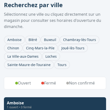
Recherchez par ville
Sélectionnez une ville ou cliquez directement sur un
magasin pour consulter ses horaires d'ouverture du
dimanche.
Amboise
Bléré
Buxeuil
Chambray-lès-Tours
Chinon
Cinq-Mars-la-Pile
Joué-lès-Tours
La Ville-aux-Dames
Loches
Sainte-Maure-de-Touraine
Tours
Ouvert
Fermé
Non confirmé
Amboise
1
ouvert
•
0
fermé