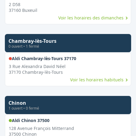
2 D58
37160
Buxeuil
Voir les horaires des dimanches
Chambray-lès-Tours
0
ouvert
•
1
fermé
,
Fermé le dimanche
Aldi Chambray-lès-Tours 37170
3 Rue Alexandra David Néel
37170
Chambray-lès-Tours
Voir les horaires habituels
Chinon
1
ouvert
•
0
fermé
,
Ouvert le dimanche
Aldi Chinon 37500
128 Avenue François Mitterrand
37500
Chinon