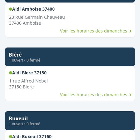
,
Ouvert le dimanche
Aldi Amboise 37400
23 Rue Germain Chauveau
37400
Amboise
Voir les horaires des dimanches
Bléré
1
ouvert
•
0
fermé
,
Ouvert le dimanche
Aldi Blere 37150
1 rue Alfred Nobel
37150
Blere
Voir les horaires des dimanches
Buxeuil
1
ouvert
•
0
fermé
,
Ouvert le dimanche
Aldi Buxeuil 37160