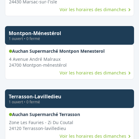
24430
Marsac-sur-l'isle
Voir les horaires des dimanches
Montpon-Ménestérol
1
ouvert
•
0
fermé
,
Ouvert le dim
Auchan Supermarché Montpon Menesterol
4 Avenue André Malraux
24700
Montpon-ménestérol
Voir les horaires des dimanches
Terrasson-Lavilledieu
1
ouvert
•
0
fermé
,
Ouvert le dimanche
Auchan Supermarché Terrasson
Zone Les Fauries - Zi Du Coutal
24120
Terrasson-lavilledieu
Voir les horaires des dimanches