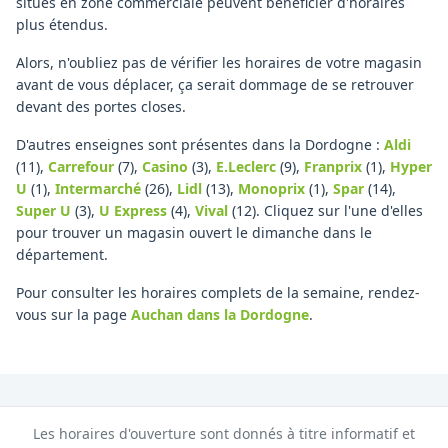
situés en zone commerciale peuvent bénéficier d'horaires
plus étendus.
Alors, n'oubliez pas de vérifier les horaires de votre magasin
avant de vous déplacer, ça serait dommage de se retrouver
devant des portes closes.
D'autres enseignes sont présentes dans la Dordogne :
Aldi
(11)
,
Carrefour
(7)
,
Casino
(3)
,
E.Leclerc
(9)
,
Franprix
(1)
,
Hyper
U
(1)
,
Intermarché
(26)
,
Lidl
(13)
,
Monoprix
(1)
,
Spar
(14)
,
Super U
(3)
,
U Express
(4)
,
Vival
(12)
.
Cliquez sur l'une d'elles
pour trouver un magasin ouvert le dimanche dans le
département.
Pour consulter les horaires complets de la semaine, rendez-
vous sur la page
Auchan
dans la Dordogne
.
Les horaires d'ouverture sont donnés à titre informatif et