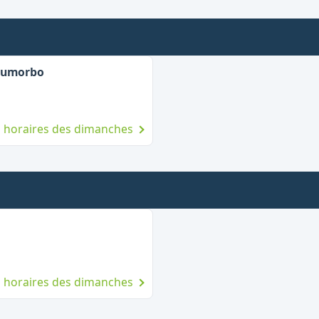
,
Ouvert le dimanche
Fiumorbo
es horaires des dimanches
Ouvert le dimanche
es horaires des dimanches