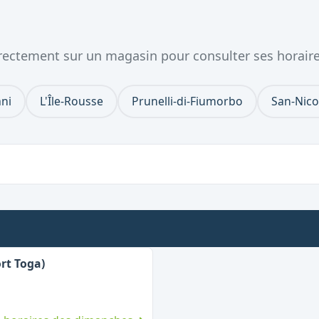
directement sur un magasin pour consulter ses horair
ani
L'Île-Rousse
Prunelli-di-Fiumorbo
San-Nico
,
Ouvert le dimanche
rt Toga)