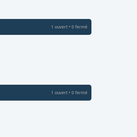
1
ouvert
•
0
fermé
1
ouvert
•
0
fermé