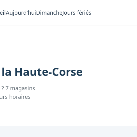
eil
Aujourd'hui
Dimanche
Jours fériés
 la
Haute-Corse
?
7
magasins
urs
horaires