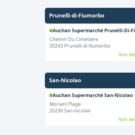
Prunelli-di-Fiumorbo
Auchan Supermarché Prunelli-Di-
Chemin Du Cimetiere
20243
Prunelli-di-fiumorbo
Voir l
San-Nicolao
,
Auchan Supermarché San-Nicolao
Moriani Plage
20230
San-nicolao
Voir l