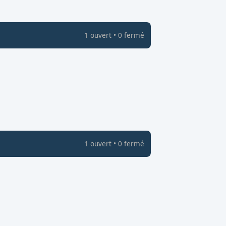
1
ouvert
•
0
fermé
1
ouvert
•
0
fermé