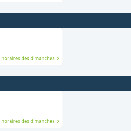
rt le dimanche
es horaires des dimanches
Ouvert le dimanche
es horaires des dimanches