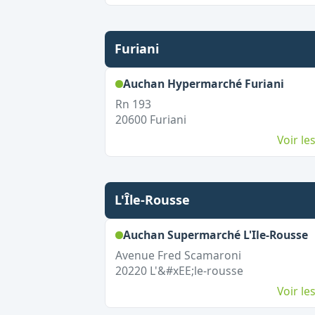
Furiani
,
Ouve
Auchan Hypermarché Furiani
Rn 193
20600
Furiani
Voir l
L'Île-Rousse
,
Auchan Supermarché L'Ile-Rousse
Avenue Fred Scamaroni
20220
L'&#xEE;le-rousse
Voir l