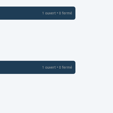
1
ouvert
•
0
fermé
1
ouvert
•
0
fermé