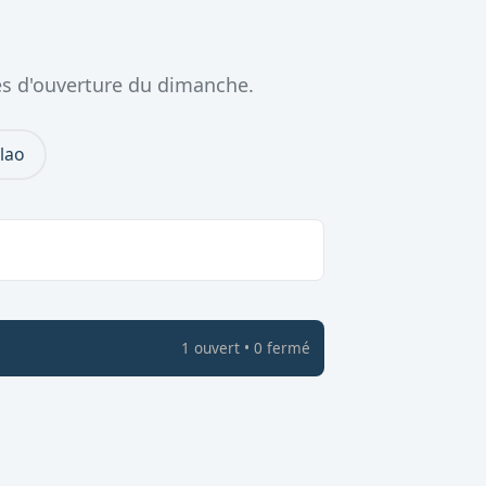
es d'ouverture du dimanche.
lao
1
ouvert
•
0
fermé