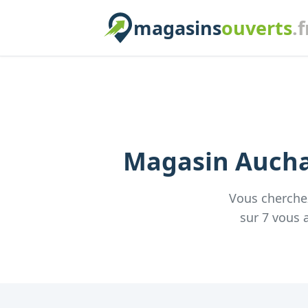
magasins
ouverts
.f
Magasin
Auch
Vous cherch
sur
7
vous a