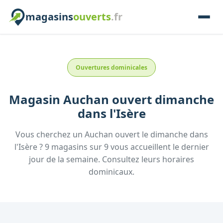
magasins
ouverts
.fr
Ouvertures dominicales
Magasin
Auchan
ouvert dimanche
dans l'
Isère
Vous cherchez un
Auchan
ouvert le dimanche
dans
l'
Isère
?
9
magasins
sur
9
vous accueillent
le dernier
jour de la semaine.
Consultez
leurs
horaires
dominicaux.