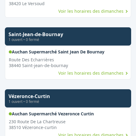
38420
Le Versoud
Voir les horaires des dimanches
Saint-Jean-de-Bournay
1
ouvert
•
0
fermé
,
Ouvert le di
Auchan Supermarché Saint Jean De Bournay
Route Des Echarrières
38440
Saint-jean-de-bournay
Voir les horaires des dimanches
Vézeronce-Curtin
1
ouvert
•
0
fermé
,
Ouvert le dimanch
Auchan Supermarché Vezeronce Curtin
230 Route De La Chartreuse
38510
Vézeronce-curtin
Voir les horaires des dimanches