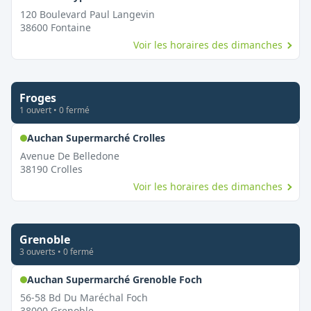
120 Boulevard Paul Langevin
38600
Fontaine
Voir les horaires des dimanches
Froges
1
ouvert
•
0
fermé
,
Ouvert le dimanche
Auchan Supermarché Crolles
Avenue De Belledone
38190
Crolles
Voir les horaires des dimanches
Grenoble
3
ouvert
s
•
0
fermé
,
Ouvert le dimanche
Auchan Supermarché Grenoble Foch
56-58 Bd Du Maréchal Foch
38000
Grenoble