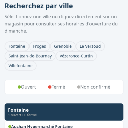
Recherchez par ville
Sélectionnez une ville ou cliquez directement sur un
magasin pour consulter ses horaires d'ouverture du
dimanche.
Fontaine
Froges
Grenoble
Le Versoud
Saint-Jean-de-Bournay
Vézeronce-Curtin
Villefontaine
Ouvert
Fermé
Non confirmé
Fontaine
1
ouvert
•
0
fermé
,
Ouvert le dimanche
Auchan Hypermarché Fontaine