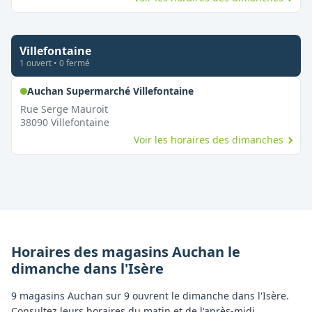
Villefontaine
1
ouvert
•
0
fermé
,
Ouvert le dimanche
Auchan Supermarché Villefontaine
Rue Serge Mauroit
38090
Villefontaine
Voir les horaires des dimanches
Horaires des magasins
Auchan
le
dimanche
dans l'
Isère
9 magasins Auchan sur 9 ouvrent le dimanche dans l'Isère.
Consultez leurs horaires du matin et de l'après-midi.