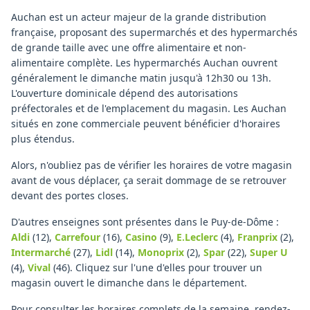
Auchan est un acteur majeur de la grande distribution
française, proposant des supermarchés et des hypermarchés
de grande taille avec une offre alimentaire et non-
alimentaire complète. Les hypermarchés Auchan ouvrent
généralement le dimanche matin jusqu'à 12h30 ou 13h.
L'ouverture dominicale dépend des autorisations
préfectorales et de l'emplacement du magasin. Les Auchan
situés en zone commerciale peuvent bénéficier d'horaires
plus étendus.
Alors, n'oubliez pas de vérifier les horaires de votre magasin
avant de vous déplacer, ça serait dommage de se retrouver
devant des portes closes.
D'autres enseignes sont présentes dans le Puy-de-Dôme :
Aldi
(12)
,
Carrefour
(16)
,
Casino
(9)
,
E.Leclerc
(4)
,
Franprix
(2)
,
Intermarché
(27)
,
Lidl
(14)
,
Monoprix
(2)
,
Spar
(22)
,
Super U
(4)
,
Vival
(46)
.
Cliquez sur l'une d'elles pour trouver un
magasin ouvert le dimanche dans le département.
Pour consulter les horaires complets de la semaine, rendez-