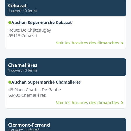
Cébazat
1
ouvert
•
0
fermé
,
Ouvert le dimanche
Auchan Supermarché Cebazat
Route De Châteaugay
63118
Cébazat
Voir les horaires des dimanches
Chamalières
1
ouvert
•
0
fermé
,
Ouvert le dimanche
Auchan Supermarché Chamalieres
43 Place Charles De Gaulle
63400
Chamalières
Voir les horaires des dimanches
Clermont-Ferrand
3
ouvert
s
•
0
fermé