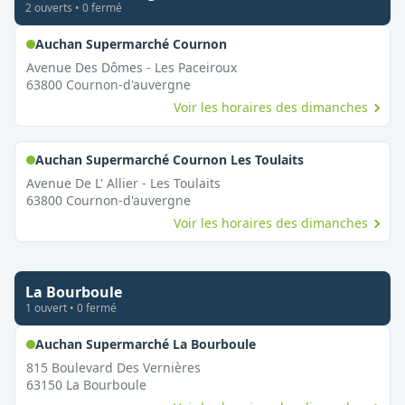
2
ouvert
s
•
0
fermé
,
Ouvert le dimanche
Auchan Supermarché Cournon
Avenue Des Dômes - Les Paceiroux
63800
Cournon-d'auvergne
Voir les horaires des dimanches
,
Ouvert le dim
Auchan Supermarché Cournon Les Toulaits
Avenue De L' Allier - Les Toulaits
63800
Cournon-d'auvergne
Voir les horaires des dimanches
La Bourboule
1
ouvert
•
0
fermé
,
Ouvert le dimanche
Auchan Supermarché La Bourboule
815 Boulevard Des Vernières
63150
La Bourboule