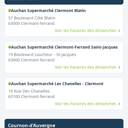
,
Ouvert le dimanche
Auchan Supermarché Clermont Blatin
57 Boulevard Côte Blatin
63000
Clermont-ferrand
Voir les horaires des dimanches
,
Ouv
Auchan Supermarché Clermont-Ferrand Saint-Jacques
19 Boulevard Loucheur - St-jacques
63000
Clermont-ferrand
Voir les horaires des dimanches
,
Ouvert le 
Auchan Supermarché Les Chanelles - Clermont
19 Rue Des Chanelles
63100
Clermont-ferrand
Voir les horaires des dimanches
Cournon-d'Auvergne