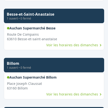
Besse-et-Saint-Anastaise
1
ouvert
•
0
fermé
,
Ouvert le dimanche
Auchan Supermarché Besse
Route De Compains
63610
Besse-et-saint-anastaise
Voir les horaires des dimanches
Billom
1
ouvert
•
0
fermé
,
Ouvert le dimanche
Auchan Supermarché Billom
Place Joseph Claussat
63160
Billom
Voir les horaires des dimanches