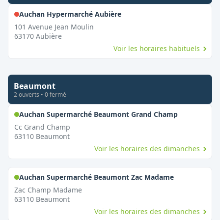
,
Fermé le dimanche
Auchan Hypermarché Aubière
101 Avenue Jean Moulin
63170
Aubière
Voir les horaires habituels
Beaumont
2
ouvert
s
•
0
fermé
,
Ouvert le 
Auchan Supermarché Beaumont Grand Champ
Cc Grand Champ
63110
Beaumont
Voir les horaires des dimanches
,
Ouvert le d
Auchan Supermarché Beaumont Zac Madame
Zac Champ Madame
63110
Beaumont
Voir les horaires des dimanches