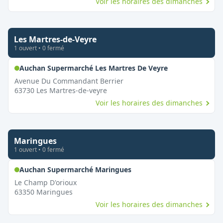
Voir les horaires des dimanches
Les Martres-de-Veyre
1
ouvert
•
0
fermé
,
Ouvert le dim
Auchan Supermarché Les Martres De Veyre
Avenue Du Commandant Berrier
63730
Les Martres-de-veyre
Voir les horaires des dimanches
Maringues
1
ouvert
•
0
fermé
,
Ouvert le dimanche
Auchan Supermarché Maringues
Le Champ D'orioux
63350
Maringues
Voir les horaires des dimanches