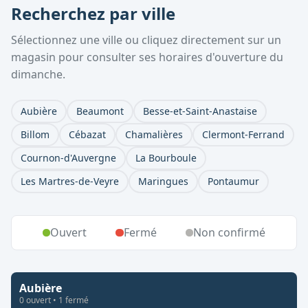
Recherchez par ville
Sélectionnez une ville ou cliquez directement sur un
magasin pour consulter ses horaires d'ouverture du
dimanche.
Aubière
Beaumont
Besse-et-Saint-Anastaise
Billom
Cébazat
Chamalières
Clermont-Ferrand
Cournon-d'Auvergne
La Bourboule
Les Martres-de-Veyre
Maringues
Pontaumur
Ouvert
Fermé
Non confirmé
Aubière
0
ouvert
•
1
fermé