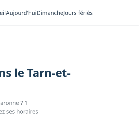
eil
Aujourd'hui
Dimanche
Jours fériés
ns le
Tarn-et-
Garonne
?
1
ez
ses
horaires