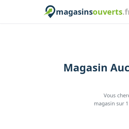
magasins
ouverts
.f
Magasin
Au
Vous cher
magasin
sur
1