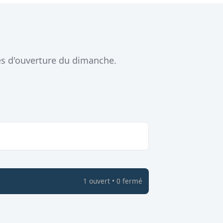
es d'ouverture du dimanche.
1
ouvert
•
0
fermé