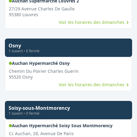
,
Ouvert le dimanche
Auchan Supermarché Louvres 2
27/29 Avenue Charles De Gaulle
95380
Louvres
Voir les horaires des dimanches
Osny
1
ouvert
•
0
fermé
,
Ouvert le dimanche
Auchan Hypermarché Osny
Chemin Du Poirier Charles Guerin
95520
Osny
Voir les horaires des dimanches
Soisy-sous-Montmorency
1
ouvert
•
0
fermé
,
Ouvert le
Auchan Hypermarché Soisy Sous Montmorency
Cc Auchan, 28, Avenue De Paris