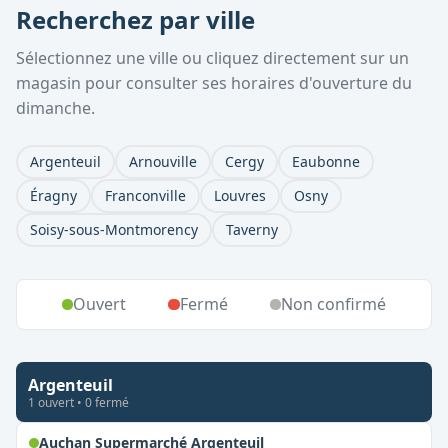
Recherchez par ville
Sélectionnez une ville ou cliquez directement sur un
magasin pour consulter ses horaires d'ouverture du
dimanche.
Argenteuil
Arnouville
Cergy
Eaubonne
Éragny
Franconville
Louvres
Osny
Soisy-sous-Montmorency
Taverny
Ouvert
Fermé
Non confirmé
Argenteuil
1
ouvert
•
0
fermé
,
Ouvert le dimanche
Auchan Supermarché Argenteuil