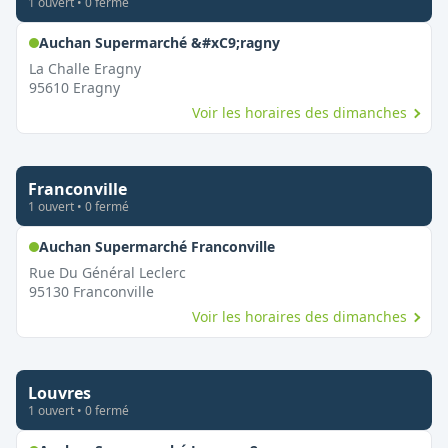
1
ouvert
•
0
fermé
,
Ouvert le dimanche
Auchan Supermarché &#xC9;ragny
La Challe Eragny
95610
Eragny
Voir les horaires des dimanches
Franconville
1
ouvert
•
0
fermé
,
Ouvert le dimanche
Auchan Supermarché Franconville
Rue Du Général Leclerc
95130
Franconville
Voir les horaires des dimanches
Louvres
1
ouvert
•
0
fermé