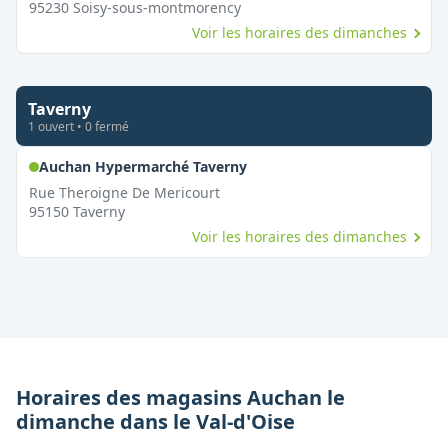
95230
Soisy-sous-montmorency
Voir les horaires des dimanches
Taverny
1
ouvert
•
0
fermé
,
Ouvert le dimanche
Auchan Hypermarché Taverny
Rue Theroigne De Mericourt
95150
Taverny
Voir les horaires des dimanches
Horaires des magasins
Auchan
le
dimanche
dans le
Val-d'Oise