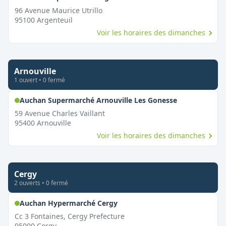
96 Avenue Maurice Utrillo
95100
Argenteuil
Voir les horaires des dimanches
Arnouville
1
ouvert
•
0
fermé
,
Ouvert le d
Auchan Supermarché Arnouville Les Gonesse
59 Avenue Charles Vaillant
95400
Arnouville
Voir les horaires des dimanches
Cergy
2
ouvert
s
•
0
fermé
,
Ouvert le dimanche
Auchan Hypermarché Cergy
Cc 3 Fontaines, Cergy Prefecture
95000
Cergy