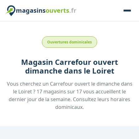
magasins
ouverts
.fr
Ouvertures dominicales
Magasin
Carrefour
ouvert
dimanche
dans le
Loiret
Vous cherchez un
Carrefour
ouvert le dimanche
dans
le
Loiret
?
17
magasins
sur
17
vous accueillent
le
dernier jour de la semaine.
Consultez
leurs
horaires
dominicaux.