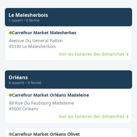
Le Malesherbois
1
ouvert
•
0
fermé
,
Ouvert le dimanche
Carrefour Market Malesherbes
Avenue Du General Patton
45330
Le Malesherbois
Voir les horaires des dimanches
Orléans
4
ouvert
s
•
0
fermé
,
Ouvert le dimanche
Carrefour Market Orléans Madeleine
88 Rue Du Faubourg Madeleine
45000
Orléans
Voir les horaires des dimanches
,
Ouvert le dimanche
Carrefour Market Orléans Olivet