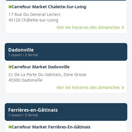
,
Ouvert le dimanche
Carrefour Market Chalette-Sur-Loing
17 Rue Du General Leclerc
45120
Châlette-sur-Loing
Voir les horaires des dimanches
Dadonville
1
ouvert
•
0
fermé
,
Ouvert le dimanche
Carrefour Market Dadonville
Cc De La Porte Du Gatinais, Zone Groue
45300
Dadonville
Voir les horaires des dimanches
Ferrières-en-Gâtinais
1
ouvert
•
0
fermé
,
Ouvert le dimanch
Carrefour Market Ferrières-En-Gâtinais