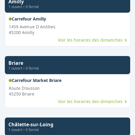
Amilly
1
ouvert
•
0
fermé
,
Ouvert le dimanche
Carrefour Amilly
1459 Avenue D Antibes
45200
Amilly
Voir les horaires des dimanches
Briare
1
ouvert
•
0
fermé
,
Ouvert le dimanche
Carrefour Market Briare
Route D'ousson
45250
Briare
Voir les horaires des dimanches
Châlette-sur-Loing
1
ouvert
•
0
fermé