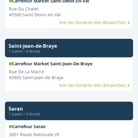
,
Ouvert le dimanche
Carrefour Market Saint-Denis-En-Val
Rue Du Chalet
45560
Saint-Denis-en-Val
Voir les horaires des dimanches
Saint-Jean-de-Braye
1
ouvert
•
0
fermé
,
Ouvert le dimanche
Carrefour Market Saint-Jean-De-Braye
Rue De La Mairie
45800
Saint-Jean-de-Braye
Voir les horaires des dimanches
Saran
1
ouvert
•
0
fermé
,
Ouvert le dimanche
Carrefour Saran
2601 Route Nationale 20