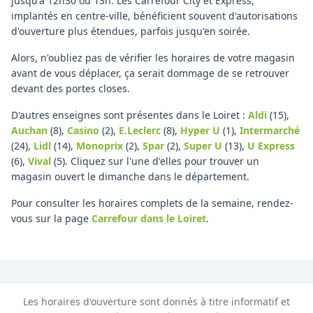
jusqu'à 12h30 ou 13h. Les Carrefour City et Express,
implantés en centre-ville, bénéficient souvent d'autorisations
d'ouverture plus étendues, parfois jusqu'en soirée.
Alors, n'oubliez pas de vérifier les horaires de votre magasin
avant de vous déplacer, ça serait dommage de se retrouver
devant des portes closes.
D'autres enseignes sont présentes dans le Loiret :
Aldi
(15)
,
Auchan
(8)
,
Casino
(2)
,
E.Leclerc
(8)
,
Hyper U
(1)
,
Intermarché
(24)
,
Lidl
(14)
,
Monoprix
(2)
,
Spar
(2)
,
Super U
(13)
,
U Express
(6)
,
Vival
(5)
.
Cliquez sur l'une d'elles pour trouver un
magasin ouvert le dimanche dans le département.
Pour consulter les horaires complets de la semaine, rendez-
vous sur la page
Carrefour
dans le Loiret
.
Les horaires d'ouverture sont donnés à titre informatif et