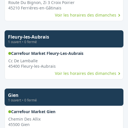
Route Du Bignon, Zi 3 Croix Poirier
45210
Ferrières-en-Gâtinais
Voir les horaires des dimanches
Fleury-les-Aubrais
1
ouvert
•
0
fermé
,
Ouvert le dimanche
Carrefour Market Fleury-Les-Aubrais
Cc De Lamballe
45400
Fleury-les-Aubrais
Voir les horaires des dimanches
Gien
1
ouvert
•
0
fermé
,
Ouvert le dimanche
Carrefour Market Gien
Chemin Des Allix
45500
Gien