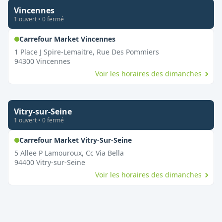
Vincennes
1
ouvert
•
0
fermé
,
Ouvert le dimanche
Carrefour Market Vincennes
1 Place J Spire-Lemaitre, Rue Des Pommiers
94300
Vincennes
Voir les horaires des dimanches
Vitry-sur-Seine
1
ouvert
•
0
fermé
,
Ouvert le dimanche
Carrefour Market Vitry-Sur-Seine
5 Allee P Lamouroux, Cc Via Bella
94400
Vitry-sur-Seine
Voir les horaires des dimanches