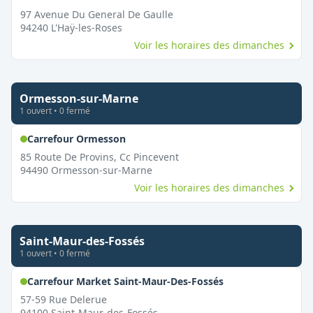
97 Avenue Du General De Gaulle
94240
L'Haÿ-les-Roses
Voir les horaires des dimanches
Ormesson-sur-Marne
1
ouvert
•
0
fermé
,
Ouvert le dimanche
Carrefour Ormesson
85 Route De Provins, Cc Pincevent
94490
Ormesson-sur-Marne
Voir les horaires des dimanches
Saint-Maur-des-Fossés
1
ouvert
•
0
fermé
,
Ouvert le dimanc
Carrefour Market Saint-Maur-Des-Fossés
57-59 Rue Delerue
94100
Saint-Maur-des-Fossés