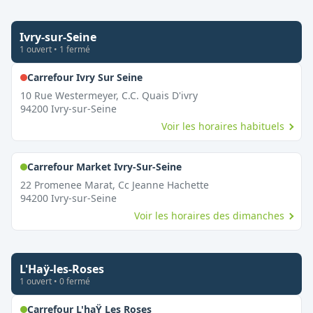
Ivry-sur-Seine
1
ouvert
•
1
fermé
,
Fermé le dimanche
Carrefour Ivry Sur Seine
10 Rue Westermeyer, C.C. Quais D'ivry
94200
Ivry-sur-Seine
Voir les horaires habituels
,
Ouvert le dimanche
Carrefour Market Ivry-Sur-Seine
22 Promenee Marat, Cc Jeanne Hachette
94200
Ivry-sur-Seine
Voir les horaires des dimanches
L'Haÿ-les-Roses
1
ouvert
•
0
fermé
,
Ouvert le dimanche
Carrefour L'haŸ Les Roses