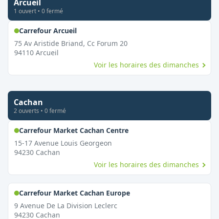
Arcueil
1
ouvert
•
0
fermé
,
Ouvert le dimanche
Carrefour Arcueil
75 Av Aristide Briand, Cc Forum 20
94110
Arcueil
Voir les horaires des dimanches
Cachan
2
ouvert
s
•
0
fermé
,
Ouvert le dimanche
Carrefour Market Cachan Centre
15-17 Avenue Louis Georgeon
94230
Cachan
Voir les horaires des dimanches
,
Ouvert le dimanche
Carrefour Market Cachan Europe
9 Avenue De La Division Leclerc
94230
Cachan