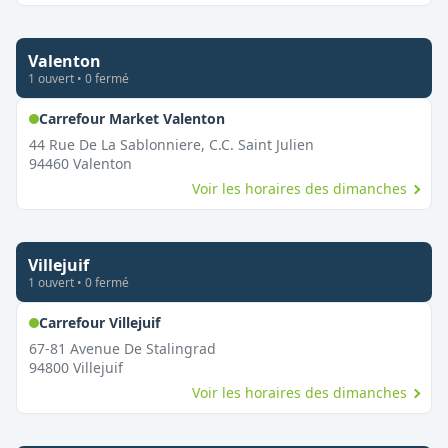
Valenton
1
ouvert
•
0
fermé
,
Ouvert le dimanche
Carrefour Market Valenton
44 Rue De La Sablonniere, C.C. Saint Julien
94460
Valenton
Voir les horaires des dimanches
Villejuif
1
ouvert
•
0
fermé
,
Ouvert le dimanche
Carrefour Villejuif
67-81 Avenue De Stalingrad
94800
Villejuif
Voir les horaires des dimanches