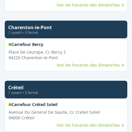
Voir les horaires des dimanches
Charenton-le-Pont
1
ouvert
•
0
fermé
,
Ouvert le dimanche
Carrefour Bercy
Place De L'europe, Cc Bercy 2
94220
Charenton-le-Pont
Voir les horaires des dimanches
Créteil
1
ouvert
•
0
fermé
,
Ouvert le dimanche
Carrefour Créteil Soleil
Avenue Du General De Gaulle, Cc Creteil Soleil
94000
Créteil
Voir les horaires des dimanches