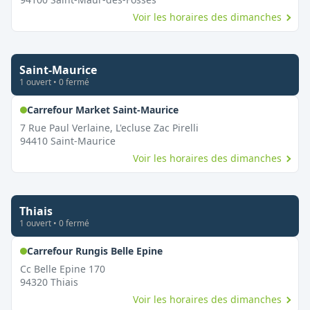
Voir les horaires des dimanches
Saint-Maurice
1
ouvert
•
0
fermé
,
Ouvert le dimanche
Carrefour Market Saint-Maurice
7 Rue Paul Verlaine, L'ecluse Zac Pirelli
94410
Saint-Maurice
Voir les horaires des dimanches
Thiais
1
ouvert
•
0
fermé
,
Ouvert le dimanche
Carrefour Rungis Belle Epine
Cc Belle Epine 170
94320
Thiais
Voir les horaires des dimanches