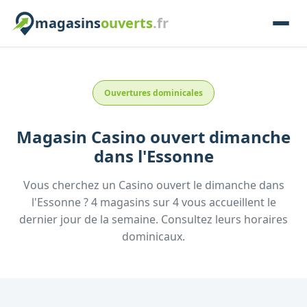
magasins
ouverts
.fr
Ouvertures dominicales
Magasin
Casino
ouvert dimanche
dans l'
Essonne
Vous cherchez un
Casino
ouvert le dimanche
dans
l'
Essonne
?
4
magasins
sur
4
vous accueillent
le
dernier jour de la semaine.
Consultez
leurs
horaires
dominicaux.