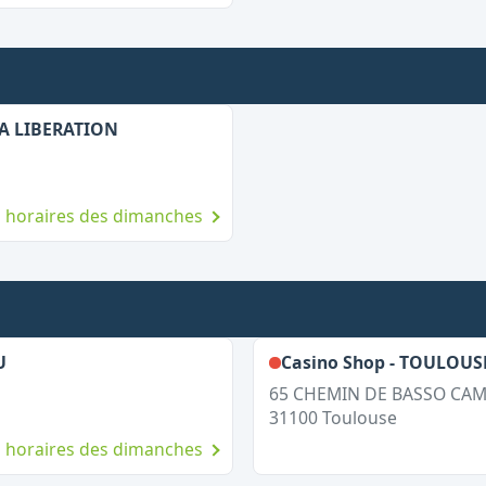
,
Ouvert le dimanche
 LA LIBERATION
es horaires des dimanches
,
Ouvert le dimanche
U
Casino Shop - TOULOU
65 CHEMIN DE BASSO CA
31100
Toulouse
es horaires des dimanches