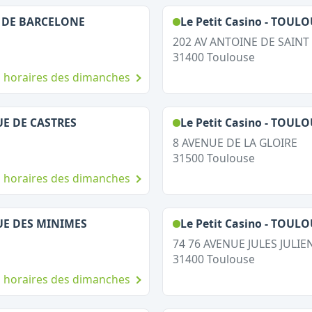
,
Ouvert le dimanche
EE DE BARCELONE
Le Petit Casino - TOU
202 AV ANTOINE DE SAINT
31400
Toulouse
es horaires des dimanches
,
Ouvert le dimanche
UE DE CASTRES
Le Petit Casino - TOUL
8 AVENUE DE LA GLOIRE
31500
Toulouse
es horaires des dimanches
,
Ouvert le dimanche
NUE DES MINIMES
Le Petit Casino - TOUL
74 76 AVENUE JULES JULIE
31400
Toulouse
es horaires des dimanches