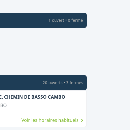
1
ouvert
•
0
fermé
20
ouvert
s
•
3
fermé
s
,
Fermé le dimanche
SE, CHEMIN DE BASSO CAMBO
MBO
Voir les horaires habituels