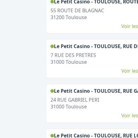
Le Petit Casino - TOULOUSE, ROU
55 ROUTE DE BLAGNAC
31200
Toulouse
Voir l
Le Petit Casino - TOULOUSE, RUE 
7 RUE DES PRETRES
31000
Toulouse
Voir l
Le Petit Casino - TOULOUSE, RUE 
24 RUE GABRIEL PERI
31000
Toulouse
Voir l
Le Petit Casino - TOULOUSE, RUE 