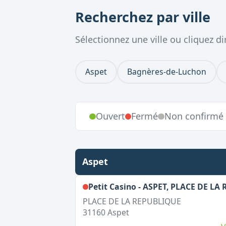
Recherchez par ville
Sélectionnez une ville ou cliquez 
Aspet
Bagnères-de-Luchon
Ouvert
Fermé
Non confirmé
Aspet
Petit Casino - ASPET, PLACE DE L
PLACE DE LA REPUBLIQUE
31160
Aspet