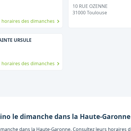
10 RUE OZENNE
31000
Toulouse
es horaires des dimanches
,
Ouvert le dimanche
SAINTE URSULE
es horaires des dimanches
ino
le dimanche
dans la
Haute-Garonne
imanche dans la Haute-Garonne. Consultez leurs horaires du