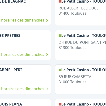
,
Ouvert le dimanche
TE DE BLAGNAC
Le Petit Casino - TOU
RUE ALBERT BEDOUCE
31400
Toulouse
es horaires des dimanches
,
Ouvert le dimanche
DES PRETRES
Le Petit Casino - TOUL
2 4 RUE DU PONT SAINT P
31300
Toulouse
es horaires des dimanches
,
Ouvert le dimanche
GABRIEL PERI
Le Petit Casino - TOUL
39 RUE GAMBETTA
31000
Toulouse
es horaires des dimanches
,
Ouvert le dimanche
LOUIS PLANA
Le Petit Casino - TOUL