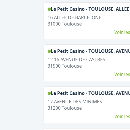
Le Petit Casino - TOULOUSE, ALL
16 ALLEE DE BARCELONE
31000
Toulouse
Voir l
Le Petit Casino - TOULOUSE, AVEN
12 16 AVENUE DE CASTRES
31500
Toulouse
Voir l
Le Petit Casino - TOULOUSE, AVE
17 AVENUE DES MINIMES
31200
Toulouse
Voir l