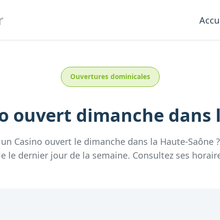
r
Accu
Ouvertures dominicales
o
ouvert dimanche
dans 
z un
Casino
ouvert le dimanche
dans la
Haute-Saône
le
le dernier jour de la semaine.
Consultez
ses
horair