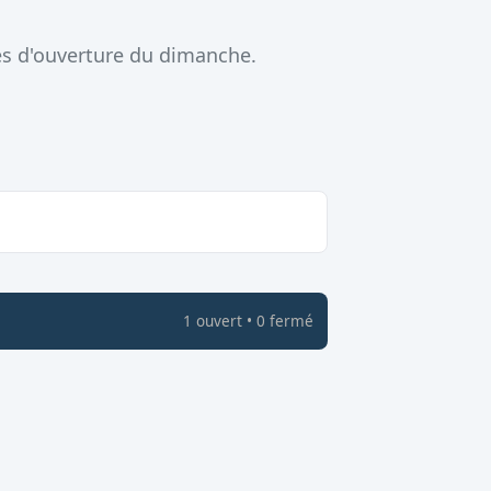
es d'ouverture du dimanche.
1
ouvert
•
0
fermé