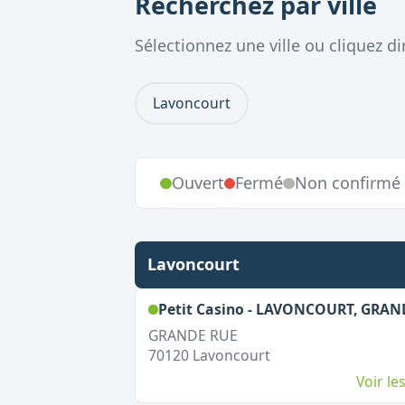
Recherchez par ville
Sélectionnez une ville ou cliquez 
Lavoncourt
Ouvert
Fermé
Non confirmé
Lavoncourt
Petit Casino - LAVONCOURT, GRAN
GRANDE RUE
70120
Lavoncourt
Voir l