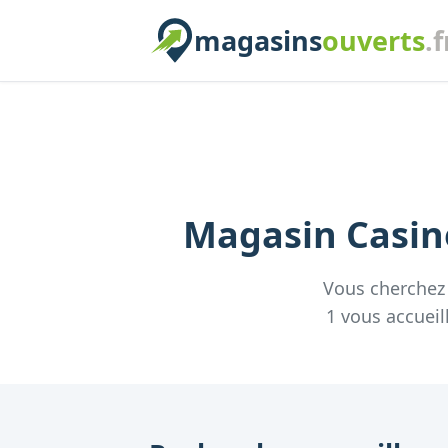
magasins
ouverts
.f
Magasin
Casin
Vous cherche
1
vous accueil