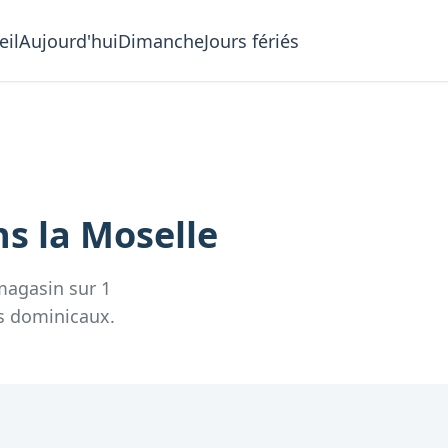
eil
Aujourd'hui
Dimanche
Jours fériés
ns la
Moselle
magasin
sur
1
s dominicaux.