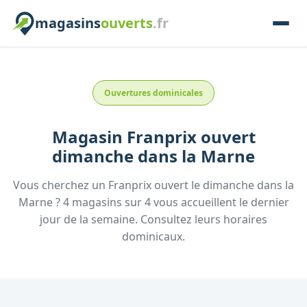
magasins
ouverts
.fr
Ouvertures dominicales
Magasin
Franprix
ouvert
dimanche
dans la
Marne
Vous cherchez un
Franprix
ouvert le dimanche
dans la
Marne
?
4
magasins
sur
4
vous accueillent
le dernier
jour de la semaine.
Consultez
leurs
horaires
dominicaux.