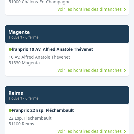
51000
Châlons-En-Champagne
Voir les horaires des dimanches
Magenta
1
ouvert
•
0
fermé
,
Ouvert le dimanch
franprix 10 Av. Alfred Anatole Thévenet
10 Av. Alfred Anatole Thévenet
51530
Magenta
Voir les horaires des dimanches
Reims
1
ouvert
•
0
fermé
,
Ouvert le dimanche
Franprix 22 Esp. Fléchambault
22 Esp. Fléchambault
51100
Reims
Voir les horaires des dimanches