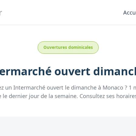
r
Accu
Ouvertures dominicales
termarché
ouvert diman
ez un
Intermarché
ouvert le dimanche
à
Monaco
?
1
e
le dernier jour de la semaine.
Consultez
ses
horaire