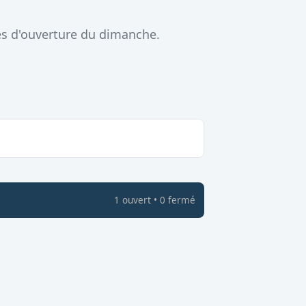
es d'ouverture du dimanche.
1
ouvert
•
0
fermé