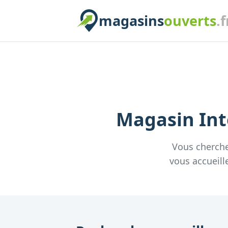
magasins
ouverts
.f
Magasin
In
Vous cherch
vous accueill