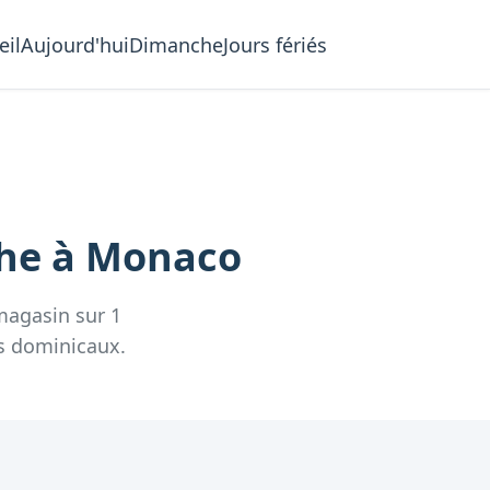
eil
Aujourd'hui
Dimanche
Jours fériés
che
à
Monaco
magasin
sur
1
s dominicaux.