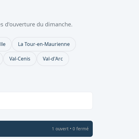
es d'ouverture du dimanche.
lle
La Tour-en-Maurienne
Val-Cenis
Val-d'Arc
1
ouvert
•
0
fermé