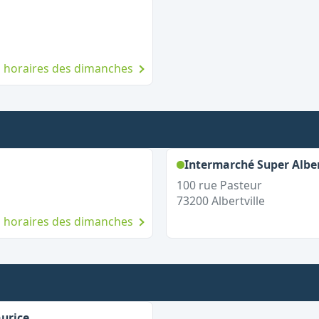
Ouvert le dimanche
es horaires des dimanches
ert le dimanche
Intermarché Super Alber
100 rue Pasteur
73200
Albertville
es horaires des dimanches
,
Ouvert le dimanche
urice