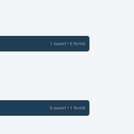
1
ouvert
•
0
fermé
0
ouvert
•
1
fermé