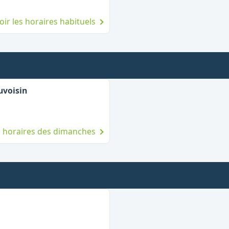
oir les horaires habituels
,
Ouvert le dimanche
uvoisin
es horaires des dimanches
vert le dimanche