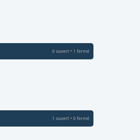
0
ouvert
•
1
fermé
1
ouvert
•
0
fermé