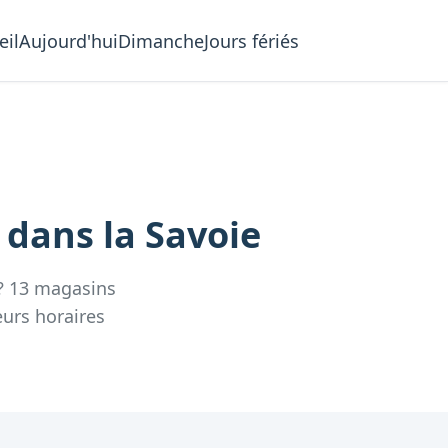
eil
Aujourd'hui
Dimanche
Jours fériés
e
dans la
Savoie
?
13
magasins
eurs
horaires