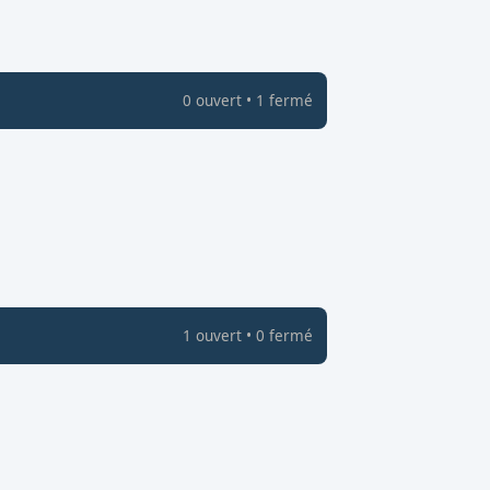
0
ouvert
•
1
fermé
1
ouvert
•
0
fermé