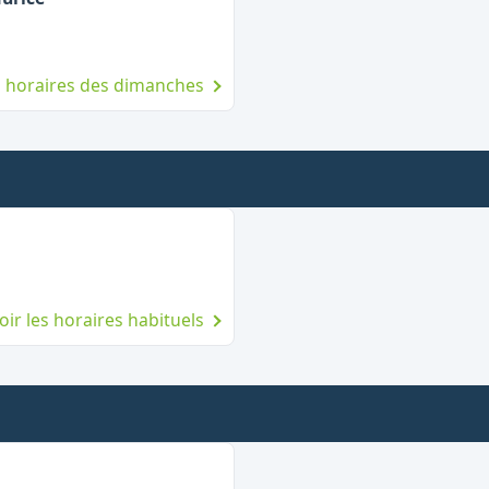
es horaires des dimanches
mé le dimanche
oir les horaires habituels
vert le dimanche