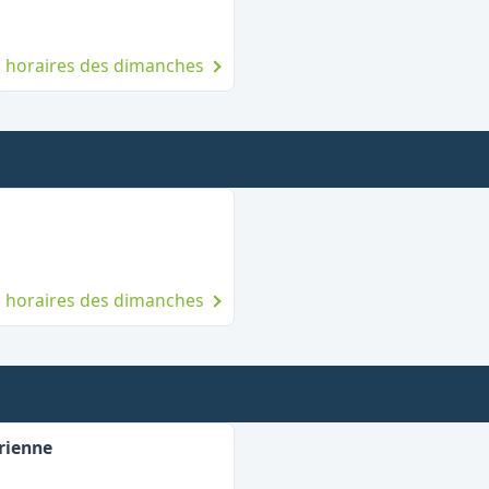
es horaires des dimanches
t le dimanche
es horaires des dimanches
,
Fermé le dimanche
rienne