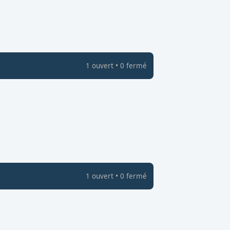
1
ouvert
•
0
fermé
1
ouvert
•
0
fermé