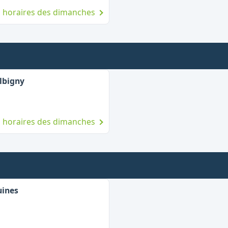
es horaires des dimanches
,
Ouvert le dimanche
lbigny
es horaires des dimanches
,
Ouvert le dimanche
uines