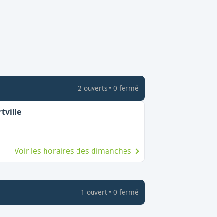
2
ouvert
s
•
0
fermé
,
Ouvert le dimanche
tville
Voir les horaires des dimanches
1
ouvert
•
0
fermé