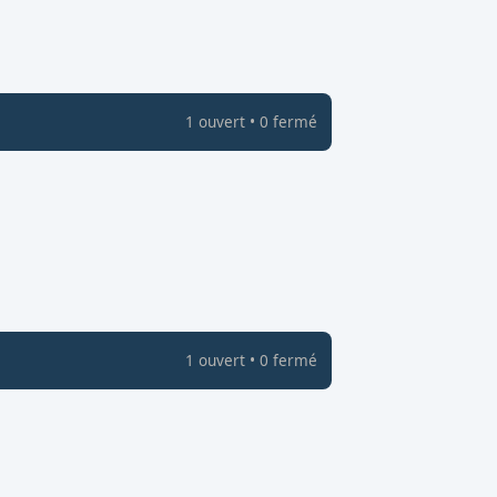
1
ouvert
•
0
fermé
1
ouvert
•
0
fermé