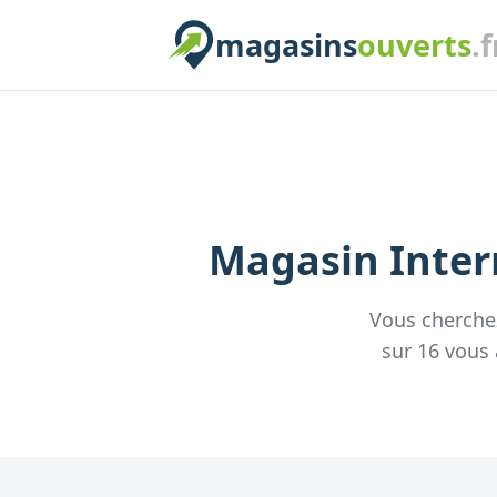
magasins
ouverts
.f
Magasin
Inte
Vous cherche
sur
16
vous 