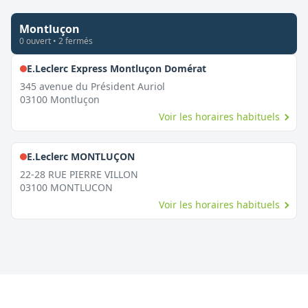
Montluçon
0
ouvert
•
2
fermé
s
,
Fermé le dimanche
E.Leclerc Express Montluçon Domérat
345 avenue du Président Auriol
03100
Montluçon
Voir les horaires habituels
,
Fermé le dimanche
E.Leclerc MONTLUÇON
22-28 RUE PIERRE VILLON
03100
MONTLUCON
Voir les horaires habituels