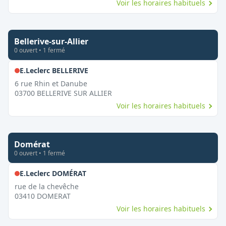
Voir les horaires habituels
Bellerive-sur-Allier
0
ouvert
•
1
fermé
,
Fermé le dimanche
E.Leclerc BELLERIVE
6 rue Rhin et Danube
03700
BELLERIVE SUR ALLIER
Voir les horaires habituels
Domérat
0
ouvert
•
1
fermé
,
Fermé le dimanche
E.Leclerc DOMÉRAT
rue de la chevêche
03410
DOMERAT
Voir les horaires habituels