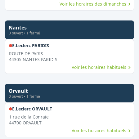
Voir les horaires des dimanches
Nantes
0
ouvert
•
1
fermé
,
Fermé le dimanche
E.Leclerc PARIDIS
ROUTE DE PARIS
44305
NANTES PARIDIS
Voir les horaires habituels
Orvault
0
ouvert
•
1
fermé
,
Fermé le dimanche
E.Leclerc ORVAULT
1 rue de la Conraie
44700
ORVAULT
Voir les horaires habituels