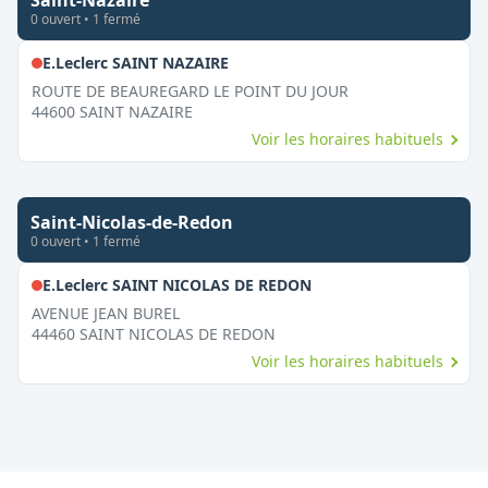
Saint-Nazaire
0
ouvert
•
1
fermé
,
Fermé le dimanche
E.Leclerc SAINT NAZAIRE
ROUTE DE BEAUREGARD LE POINT DU JOUR
44600
SAINT NAZAIRE
Voir les horaires habituels
Saint-Nicolas-de-Redon
0
ouvert
•
1
fermé
,
Fermé le dimanche
E.Leclerc SAINT NICOLAS DE REDON
AVENUE JEAN BUREL
44460
SAINT NICOLAS DE REDON
Voir les horaires habituels