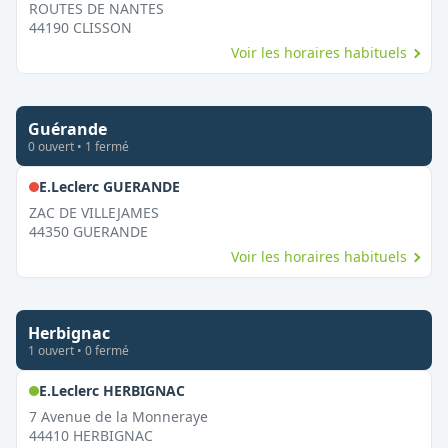
ROUTES DE NANTES
44190
CLISSON
Voir les horaires habituels
Guérande
0
ouvert
•
1
fermé
,
Fermé le dimanche
E.Leclerc GUERANDE
ZAC DE VILLEJAMES
44350
GUERANDE
Voir les horaires habituels
Herbignac
1
ouvert
•
0
fermé
,
Ouvert le dimanche
E.Leclerc HERBIGNAC
7 Avenue de la Monneraye
44410
HERBIGNAC