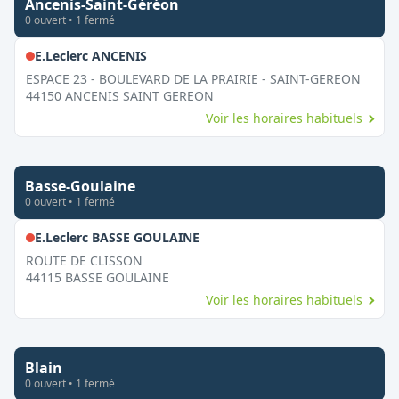
Ancenis-Saint-Géréon
0
ouvert
•
1
fermé
,
Fermé le dimanche
E.Leclerc ANCENIS
ESPACE 23 - BOULEVARD DE LA PRAIRIE - SAINT-GEREON
44150
ANCENIS SAINT GEREON
Voir les horaires habituels
Basse-Goulaine
0
ouvert
•
1
fermé
,
Fermé le dimanche
E.Leclerc BASSE GOULAINE
ROUTE DE CLISSON
44115
BASSE GOULAINE
Voir les horaires habituels
Blain
0
ouvert
•
1
fermé