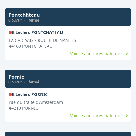
Pontchâteau
0
ouvert
•
1
fermé
,
Fermé le dimanche
E.Leclerc PONTCHATEAU
LA CADIVAIS - ROUTE DE NANTES
44160
PONTCHATEAU
Voir les horaires habituels
Pornic
0
ouvert
•
1
fermé
,
Fermé le dimanche
E.Leclerc PORNIC
rue du traite d'Amsterdam
44210
PORNIC
Voir les horaires habituels