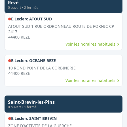
Rezé
0
ouvert
•
2
fermé
s
,
Fermé le dimanche
E.Leclerc ATOUT SUD
ATOUT SUD 1 RUE ORDRONNEAU ROUTE DE PORNIC CP
2417
44400
REZE
Voir les horaires habituels
,
Fermé le dimanche
E.Leclerc OCEANE REZE
10 ROND POINT DE LA CORBINERIE
44400
REZE
Voir les horaires habituels
Saint-Brevin-les-Pins
0
ouvert
•
1
fermé
,
Fermé le dimanche
E.Leclerc SAINT BREVIN
ZONE D'ACTIVITE DE LA GUERCHE