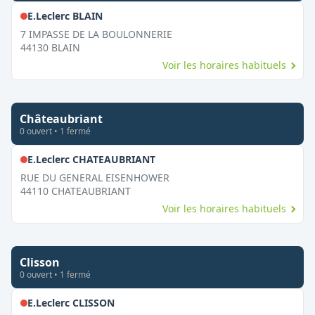
,
Fermé le dimanche
E.Leclerc BLAIN
7 IMPASSE DE LA BOULONNERIE
44130
BLAIN
Voir les horaires habituels
Châteaubriant
0
ouvert
•
1
fermé
,
Fermé le dimanche
E.Leclerc CHATEAUBRIANT
RUE DU GENERAL EISENHOWER
44110
CHATEAUBRIANT
Voir les horaires habituels
Clisson
0
ouvert
•
1
fermé
,
Fermé le dimanche
E.Leclerc CLISSON