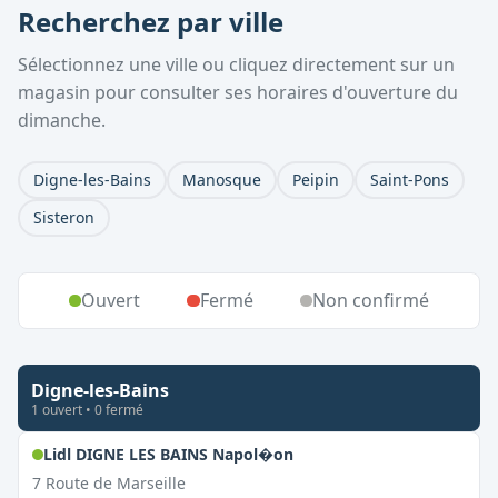
Recherchez par ville
Sélectionnez une ville ou cliquez directement sur un
magasin pour consulter ses horaires d'ouverture du
dimanche.
Digne-les-Bains
Manosque
Peipin
Saint-Pons
Sisteron
Ouvert
Fermé
Non confirmé
Digne-les-Bains
1
ouvert
•
0
fermé
,
Ouvert le dimanche
Lidl DIGNE LES BAINS Napol�on
7 Route de Marseille