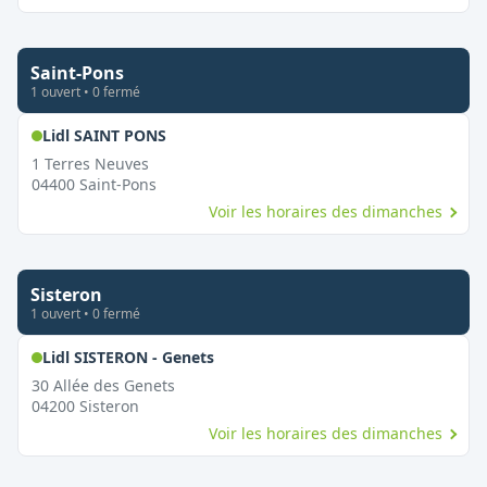
Saint-Pons
1
ouvert
•
0
fermé
,
Ouvert le dimanche
Lidl SAINT PONS
1 Terres Neuves
04400
Saint-Pons
Voir les horaires des dimanches
Sisteron
1
ouvert
•
0
fermé
,
Ouvert le dimanche
Lidl SISTERON - Genets
30 Allée des Genets
04200
Sisteron
Voir les horaires des dimanches