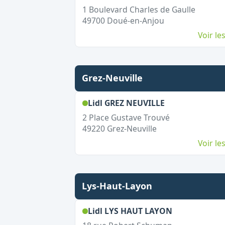
1 Boulevard Charles de Gaulle
49700
Doué-en-Anjou
Voir l
Grez-Neuville
,
Ouvert le dim
Lidl GREZ NEUVILLE
2 Place Gustave Trouvé
49220
Grez-Neuville
Voir l
Lys-Haut-Layon
,
Ouvert le d
Lidl LYS HAUT LAYON