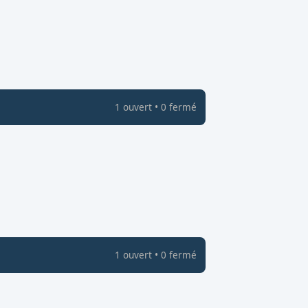
1
ouvert
•
0
fermé
1
ouvert
•
0
fermé