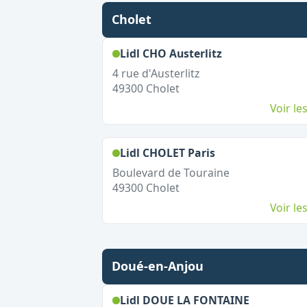
Cholet
,
Ouvert le dim
Lidl CHO Austerlitz
4 rue d'Austerlitz
49300
Cholet
Voir l
,
Ouvert le dima
Lidl CHOLET Paris
Boulevard de Touraine
49300
Cholet
Voir l
Doué-en-Anjou
,
Ouvert le
Lidl DOUE LA FONTAINE