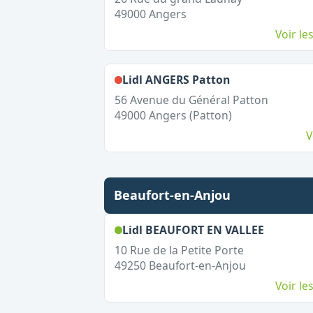
49000
Angers
Voir l
,
Fermé le dim
Lidl ANGERS Patton
56 Avenue du Général Patton
49000
Angers (Patton)
V
Beaufort-en-Anjou
,
Ouvert 
Lidl BEAUFORT EN VALLEE
10 Rue de la Petite Porte
49250
Beaufort-en-Anjou
Voir l