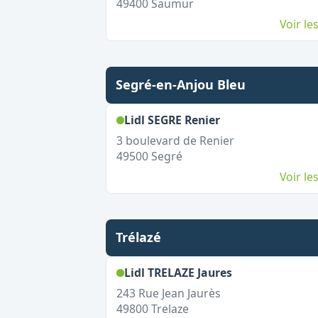
49400
Saumur
Voir l
Segré-en-Anjou Bleu
,
Ouvert le diman
Lidl SEGRE Renier
3 boulevard de Renier
49500
Segré
Voir l
Trélazé
,
Ouvert le dim
Lidl TRELAZE Jaures
243 Rue Jean Jaurès
49800
Trelaze