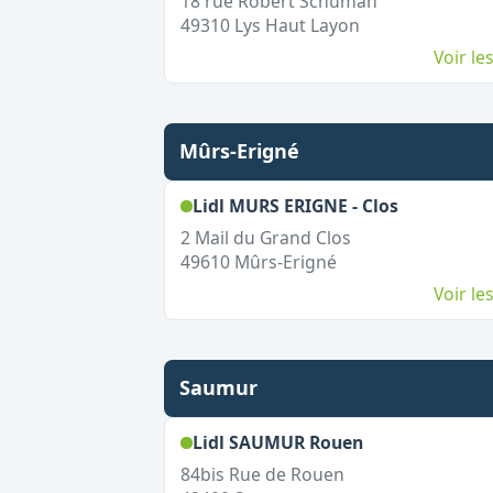
18 rue Robert Schuman
49310
Lys Haut Layon
Voir l
Mûrs-Erigné
,
Ouvert le
Lidl MURS ERIGNE - Clos
2 Mail du Grand Clos
49610
Mûrs-Erigné
Voir l
Saumur
,
Ouvert le dim
Lidl SAUMUR Rouen
84bis Rue de Rouen