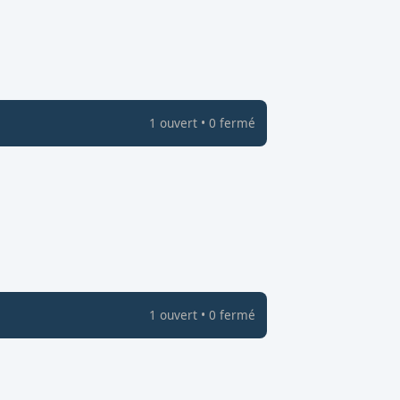
1
ouvert
•
0
fermé
1
ouvert
•
0
fermé