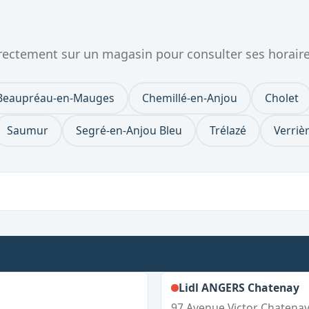
directement sur un magasin pour consulter ses horair
Beaupréau-en-Mauges
Chemillé-en-Anjou
Cholet
Saumur
Segré-en-Anjou Bleu
Trélazé
Verriè
imanche
,
Lidl ANGERS Chatenay
97 Avenue Victor Chatena