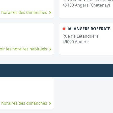
49100
Angers (Chatenay)
es horaires des dimanches
anche
,
Lidl ANGERS ROSERAIE
Rue de Létanduère
49000
Angers
oir les horaires habituels
le dimanche
es horaires des dimanches