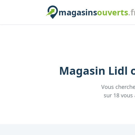
magasins
ouverts
.f
Magasin
Lidl
o
Vous cherch
sur
18
vous 