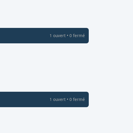
1
ouvert
•
0
fermé
1
ouvert
•
0
fermé