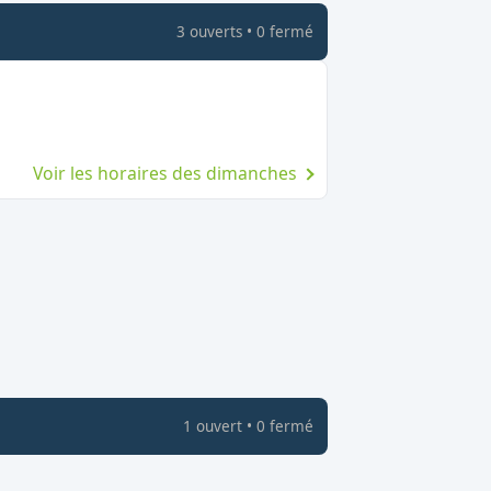
3
ouvert
s
•
0
fermé
uvert le dimanche
Voir les horaires des dimanches
1
ouvert
•
0
fermé