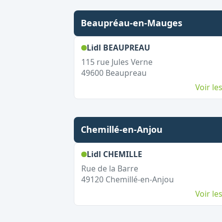
Beaupréau-en-Mauges
,
Ouvert le dimanc
Lidl BEAUPREAU
115 rue Jules Verne
49600
Beaupreau
Voir l
Chemillé-en-Anjou
,
Ouvert le dimanche
Lidl CHEMILLE
Rue de la Barre
49120
Chemillé-en-Anjou
Voir l