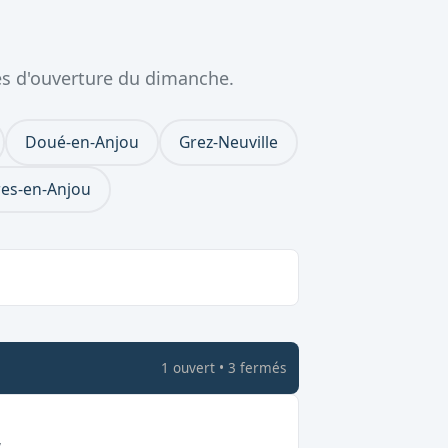
es d'ouverture du dimanche.
Doué-en-Anjou
Grez-Neuville
res-en-Anjou
1
ouvert
•
3
fermé
s
Fermé le dimanche
y