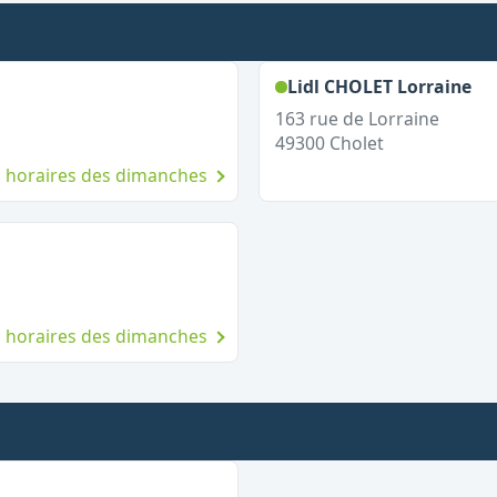
anche
,
O
Lidl CHOLET Lorraine
163 rue de Lorraine
49300
Cholet
es horaires des dimanches
nche
es horaires des dimanches
 dimanche