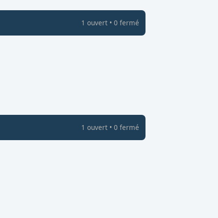
1
ouvert
•
0
fermé
1
ouvert
•
0
fermé