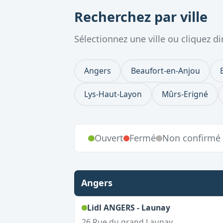
Recherchez par ville
Sélectionnez une ville ou cliquez 
Angers
Beaufort-en-Anjou
Lys-Haut-Layon
Mûrs-Erigné
Ouvert
Fermé
Non confirmé
Angers
,
Ouvert le d
Lidl ANGERS - Launay
26 Rue du grand Launay