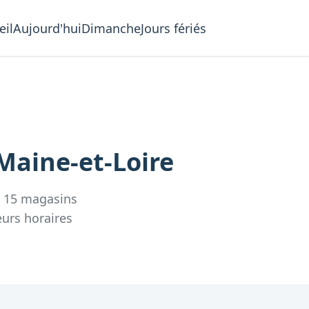
eil
Aujourd'hui
Dimanche
Jours fériés
Maine-et-Loire
?
15
magasins
eurs
horaires