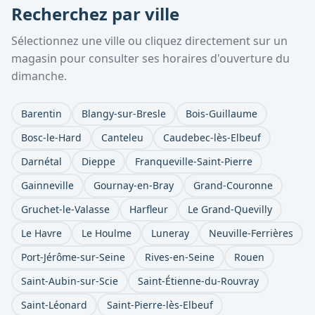
Recherchez par ville
Sélectionnez une ville ou cliquez directement sur un
magasin pour consulter ses horaires d'ouverture du
dimanche.
Barentin
Blangy-sur-Bresle
Bois-Guillaume
Bosc-le-Hard
Canteleu
Caudebec-lès-Elbeuf
Darnétal
Dieppe
Franqueville-Saint-Pierre
Gainneville
Gournay-en-Bray
Grand-Couronne
Gruchet-le-Valasse
Harfleur
Le Grand-Quevilly
Le Havre
Le Houlme
Luneray
Neuville-Ferrières
Port-Jérôme-sur-Seine
Rives-en-Seine
Rouen
Saint-Aubin-sur-Scie
Saint-Étienne-du-Rouvray
Saint-Léonard
Saint-Pierre-lès-Elbeuf