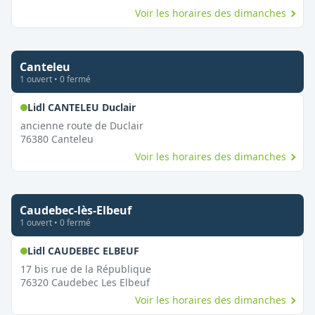
Voir les horaires des dimanches
Canteleu
1
ouvert
•
0
fermé
,
Ouvert le dimanche
Lidl CANTELEU Duclair
ancienne route de Duclair
76380
Canteleu
Voir les horaires des dimanches
Caudebec-lès-Elbeuf
1
ouvert
•
0
fermé
,
Ouvert le dimanche
Lidl CAUDEBEC ELBEUF
17 bis rue de la République
76320
Caudebec Les Elbeuf
Voir les horaires des dimanches