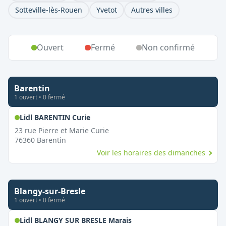
Sotteville-lès-Rouen
Yvetot
Autres villes
Ouvert
Fermé
Non confirmé
Barentin
1
ouvert
•
0
fermé
,
Ouvert le dimanche
Lidl BARENTIN Curie
23 rue Pierre et Marie Curie
76360
Barentin
Voir les horaires des dimanches
Blangy-sur-Bresle
1
ouvert
•
0
fermé
,
Ouvert le dimanche
Lidl BLANGY SUR BRESLE Marais