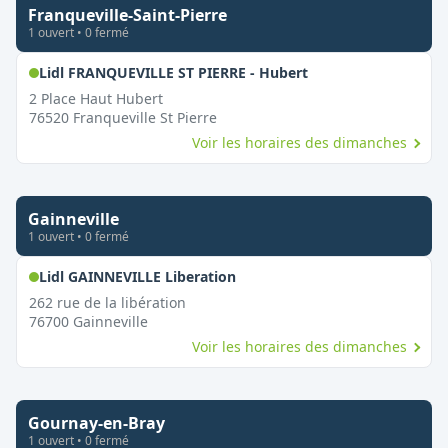
Franqueville-Saint-Pierre
1
ouvert
•
0
fermé
,
Ouvert le dimanch
Lidl FRANQUEVILLE ST PIERRE - Hubert
2 Place Haut Hubert
76520
Franqueville St Pierre
Voir les horaires des dimanches
Gainneville
1
ouvert
•
0
fermé
,
Ouvert le dimanche
Lidl GAINNEVILLE Liberation
262 rue de la libération
76700
Gainneville
Voir les horaires des dimanches
Gournay-en-Bray
1
ouvert
•
0
fermé