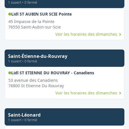
1
ouvert
•
0
fermé
,
Ouvert le dimanche
Lidl ST AUBIN SUR SCIE Pointe
45 Impasse de la Pointe
76550
Saint-Aubin-sur-Scie
Voir les horaires des dimanches
Saint-Étienne-du-Rouvray
1
ouvert
•
0
fermé
,
Ouvert le diman
Lidl ST ETIENNE DU ROUVRAY - Canadiens
53 avenue des Canadiens
76800
St Etienne Du Rouvray
Voir les horaires des dimanches
Saint-Léonard
1
ouvert
•
0
fermé