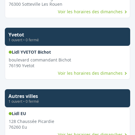
76300
Sotteville Les Rouen
Voir les horaires des dimanches
Yvetot
1
ouvert
•
0
fermé
,
Ouvert le dimanche
Lidl YVETOT Bichot
boulevard commandant Bichot
76190
Yvetot
Voir les horaires des dimanches
Autres villes
1
ouvert
•
0
fermé
,
Ouvert le dimanche
Lidl EU
128 Chaussée Picardie
76260
Eu
Voir les horaires des dimanches