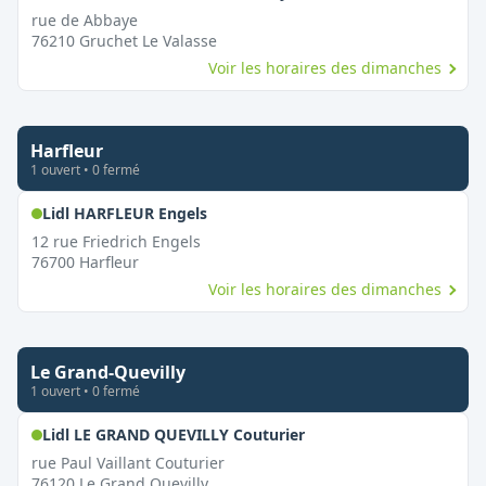
rue de Abbaye
76210
Gruchet Le Valasse
Voir les horaires des dimanches
Harfleur
1
ouvert
•
0
fermé
,
Ouvert le dimanche
Lidl HARFLEUR Engels
12 rue Friedrich Engels
76700
Harfleur
Voir les horaires des dimanches
Le Grand-Quevilly
1
ouvert
•
0
fermé
,
Ouvert le dimanche
Lidl LE GRAND QUEVILLY Couturier
rue Paul Vaillant Couturier
76120
Le Grand Quevilly