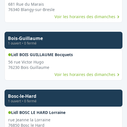
681 Rue du Marais
76340
Blangy-sur-Bresle
Voir les horaires des dimanches
Bois-Guillaume
1
ouvert
•
0
fermé
,
Ouvert le dimanche
Lidl BOIS GUILLAUME Bocquets
56 rue Victor Hugo
76230
Bois Guillaume
Voir les horaires des dimanches
Bosc-le-Hard
1
ouvert
•
0
fermé
,
Ouvert le dimanche
Lidl BOSC LE HARD Lorraine
rue Jeanne la Lorraine
76850
Bosc le Hard