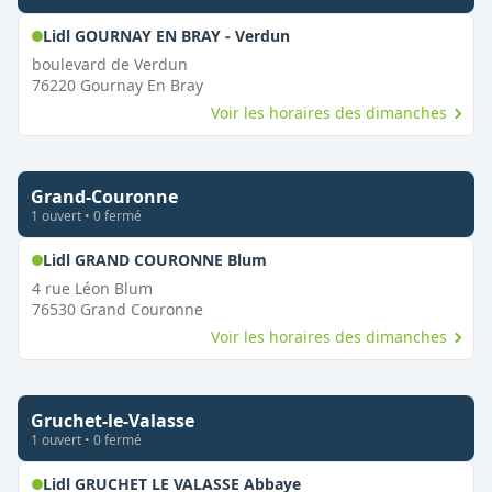
,
Ouvert le dimanche
Lidl GOURNAY EN BRAY - Verdun
boulevard de Verdun
76220
Gournay En Bray
Voir les horaires des dimanches
Grand-Couronne
1
ouvert
•
0
fermé
,
Ouvert le dimanche
Lidl GRAND COURONNE Blum
4 rue Léon Blum
76530
Grand Couronne
Voir les horaires des dimanches
Gruchet-le-Valasse
1
ouvert
•
0
fermé
,
Ouvert le dimanche
Lidl GRUCHET LE VALASSE Abbaye