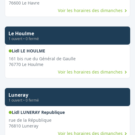
76600
Le Havre
Voir les horaires des dimanches
Le Houlme
1
ouvert
•
0
fermé
,
Ouvert le dimanche
Lidl LE HOULME
161 bis rue du Général de Gaulle
76770
Le Houlme
Voir les horaires des dimanches
Luneray
1
ouvert
•
0
fermé
,
Ouvert le dimanche
Lidl LUNERAY Republique
rue de la République
76810
Luneray
Voir les horaires des dimanches