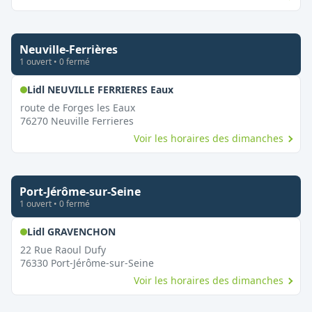
Neuville-Ferrières
1
ouvert
•
0
fermé
,
Ouvert le dimanche
Lidl NEUVILLE FERRIERES Eaux
route de Forges les Eaux
76270
Neuville Ferrieres
Voir les horaires des dimanches
Port-Jérôme-sur-Seine
1
ouvert
•
0
fermé
,
Ouvert le dimanche
Lidl GRAVENCHON
22 Rue Raoul Dufy
76330
Port-Jérôme-sur-Seine
Voir les horaires des dimanches