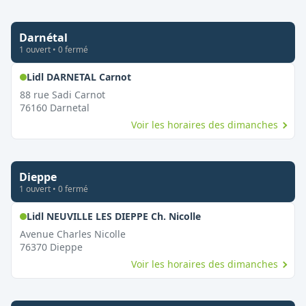
Darnétal
1
ouvert
•
0
fermé
,
Ouvert le dimanche
Lidl DARNETAL Carnot
88 rue Sadi Carnot
76160
Darnetal
Voir les horaires des dimanches
Dieppe
1
ouvert
•
0
fermé
,
Ouvert le dimanche
Lidl NEUVILLE LES DIEPPE Ch. Nicolle
Avenue Charles Nicolle
76370
Dieppe
Voir les horaires des dimanches