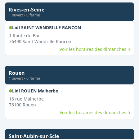
Rives-en-Seine
1
ouvert
•
0
fermé
,
Ouvert le dimanche
Lidl SAINT WANDRILLE RANCON
1 Route du Bac
76490
Saint Wandrille Rancon
Voir les horaires des dimanches
Rouen
1
ouvert
•
0
fermé
,
Ouvert le dimanche
Lidl ROUEN Malherbe
16 rue Malherbe
76100
Rouen
Voir les horaires des dimanches
Saint-Aubin-sur-Scie