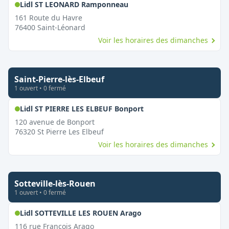
,
Ouvert le dimanche
Lidl ST LEONARD Ramponneau
161 Route du Havre
76400
Saint-Léonard
Voir les horaires des dimanches
Saint-Pierre-lès-Elbeuf
1
ouvert
•
0
fermé
,
Ouvert le dimanche
Lidl ST PIERRE LES ELBEUF Bonport
120 avenue de Bonport
76320
St Pierre Les Elbeuf
Voir les horaires des dimanches
Sotteville-lès-Rouen
1
ouvert
•
0
fermé
,
Ouvert le dimanche
Lidl SOTTEVILLE LES ROUEN Arago
116 rue Francois Arago