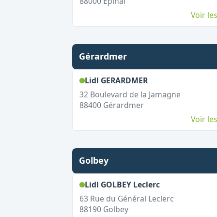
88000
Épinal
Voir l
Gérardmer
,
Ouvert le diman
Lidl GERARDMER
32 Boulevard de la Jamagne
88400
Gérardmer
Voir l
Golbey
,
Ouvert le dim
Lidl GOLBEY Leclerc
63 Rue du Général Leclerc
88190
Golbey