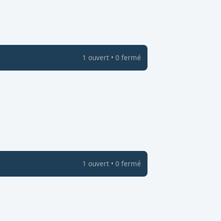
1
ouvert
•
0
fermé
1
ouvert
•
0
fermé