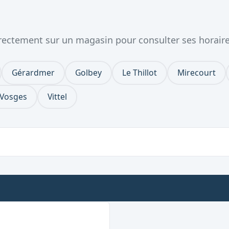
directement sur un magasin pour consulter ses horair
Gérardmer
Golbey
Le Thillot
Mirecourt
-Vosges
Vittel
rt le dimanche