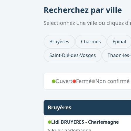
Recherchez par ville
Sélectionnez une ville ou cliquez 
Bruyères
Charmes
Épinal
Saint-Dié-des-Vosges
Thaon-les
Ouvert
Fermé
Non confirmé
Bruyères
,
Ouve
Lidl BRUYERES - Charlemagne
8 Rue Charlemagne