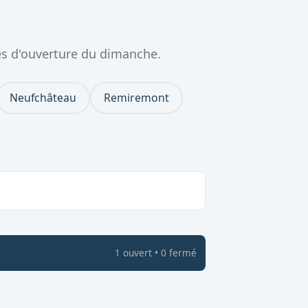
es d'ouverture du dimanche.
Neufchâteau
Remiremont
1
ouvert
•
0
fermé