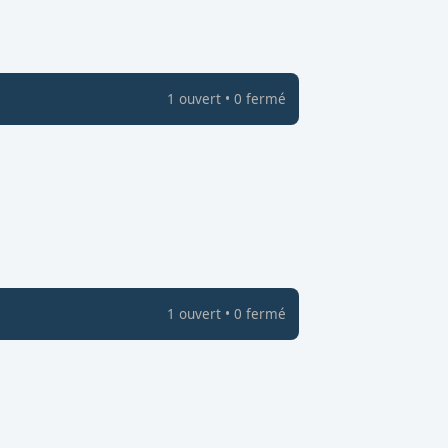
1
ouvert
•
0
fermé
1
ouvert
•
0
fermé