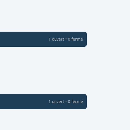
1
ouvert
•
0
fermé
1
ouvert
•
0
fermé