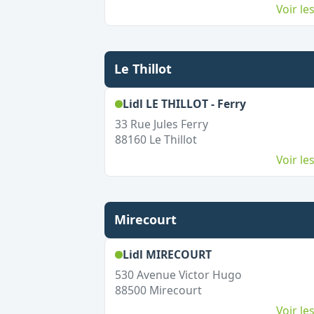
Voir l
Le Thillot
,
Ouvert le 
Lidl LE THILLOT - Ferry
33 Rue Jules Ferry
88160
Le Thillot
Voir l
Mirecourt
,
Ouvert le dimanc
Lidl MIRECOURT
530 Avenue Victor Hugo
88500
Mirecourt
Voir l