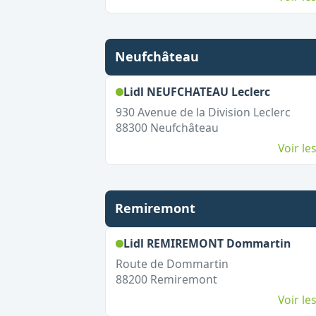
Neufchâteau
,
Ouvert
Lidl NEUFCHATEAU Leclerc
930 Avenue de la Division Leclerc
88300
Neufchâteau
Voir l
Remiremont
,
Ouv
Lidl REMIREMONT Dommartin
Route de Dommartin
88200
Remiremont
Voir l