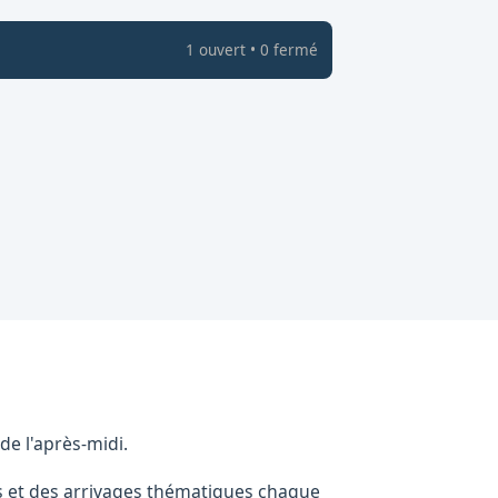
1
ouvert
•
0
fermé
de l'après-midi.
ts et des arrivages thématiques chaque