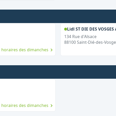
 le dimanche
Lidl ST DIE DES VOSGES 
134 Rue d'Alsace
88100
Saint-Dié-des-Vosge
es horaires des dimanches
uvert le dimanche
es horaires des dimanches