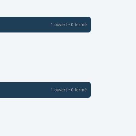
1
ouvert
•
0
fermé
1
ouvert
•
0
fermé