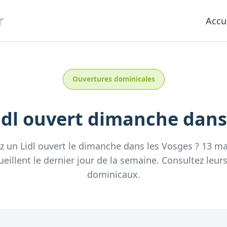
r
Accu
Ouvertures dominicales
idl
ouvert dimanche
dans
ez un
Lidl
ouvert le dimanche
dans les
Vosges
?
13
ma
ueillent
le dernier jour de la semaine.
Consultez
leur
dominicaux.