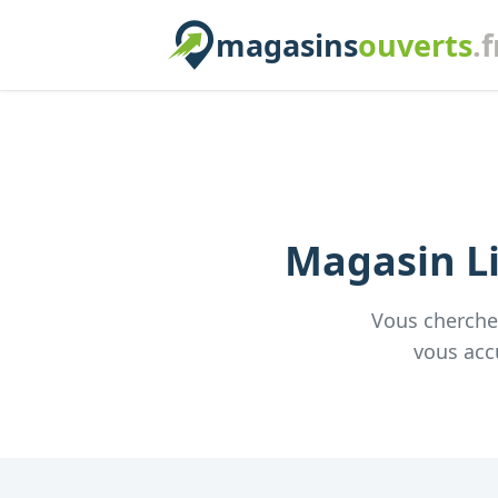
magasins
ouverts
.f
Magasin
L
Vous cherch
vous acc