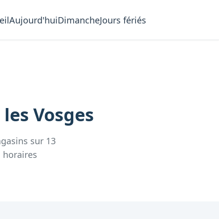
eil
Aujourd'hui
Dimanche
Jours fériés
 les
Vosges
gasins
sur
13
s
horaires