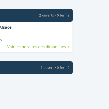
2
ouvert
s
•
0
fermé
,
Ouvert le dimanche
Alsace
s
Voir les horaires des dimanches
1
ouvert
•
0
fermé