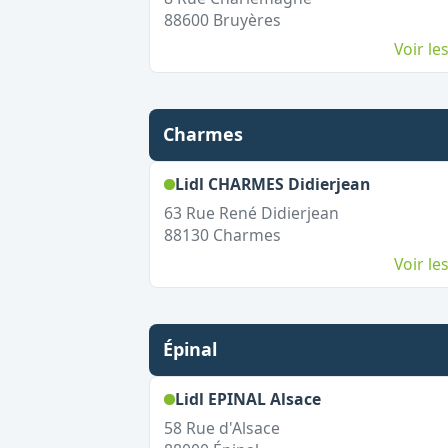
88600
Bruyères
Voir l
Charmes
,
Ouvert l
Lidl CHARMES Didierjean
63 Rue René Didierjean
88130
Charmes
Voir l
Épinal
,
Ouvert le dima
Lidl EPINAL Alsace
58 Rue d'Alsace