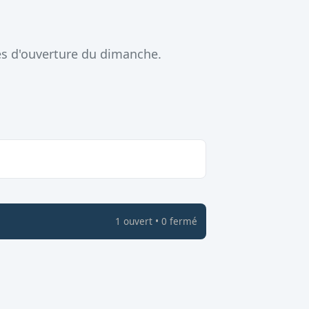
es d'ouverture du dimanche.
1
ouvert
•
0
fermé