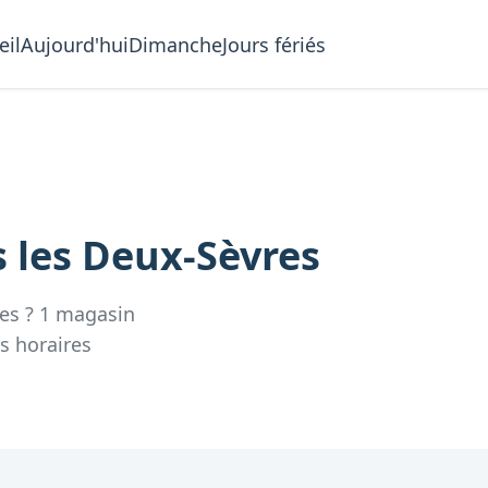
eil
Aujourd'hui
Dimanche
Jours fériés
 les
Deux-Sèvres
es
?
1
magasin
s
horaires