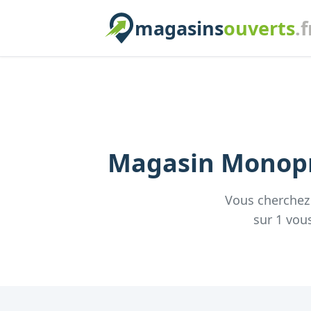
magasins
ouverts
.f
Magasin
Monopr
Vous cherche
sur
1
vous