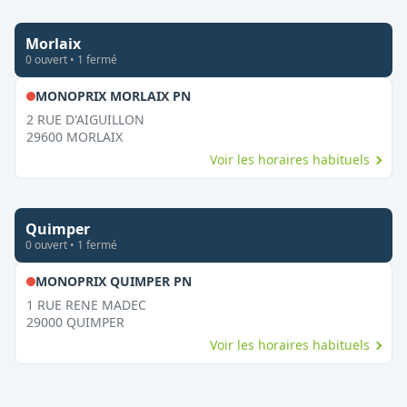
Morlaix
0
ouvert
•
1
fermé
,
Fermé le dimanche
MONOPRIX MORLAIX PN
2 RUE D'AIGUILLON
29600
MORLAIX
Voir les horaires habituels
Quimper
0
ouvert
•
1
fermé
,
Fermé le dimanche
MONOPRIX QUIMPER PN
1 RUE RENE MADEC
29000
QUIMPER
Voir les horaires habituels