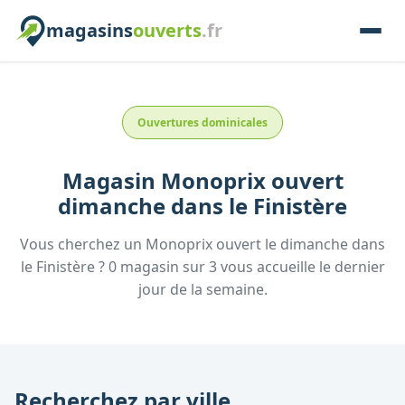
magasins
ouverts
.fr
Ouvertures dominicales
Magasin
Monoprix
ouvert
dimanche
dans le
Finistère
Vous cherchez un
Monoprix
ouvert le dimanche
dans
le
Finistère
?
0
magasin
sur
3
vous accueille
le dernier
jour de la semaine.
Recherchez par ville