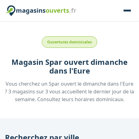
magasins
ouverts
.fr
Ouvertures dominicales
Magasin
Spar
ouvert dimanche
dans l'
Eure
Vous cherchez un
Spar
ouvert le dimanche
dans l'
Eure
?
3
magasins
sur
3
vous accueillent
le dernier jour de la
semaine.
Consultez
leurs
horaires dominicaux.
Recherchez par ville