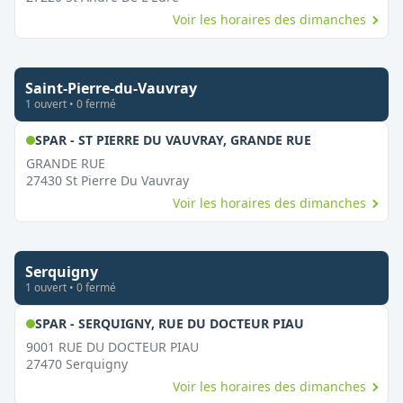
Voir les horaires des dimanches
Saint-Pierre-du-Vauvray
1
ouvert
•
0
fermé
,
Ouvert le di
SPAR - ST PIERRE DU VAUVRAY, GRANDE RUE
GRANDE RUE
27430
St Pierre Du Vauvray
Voir les horaires des dimanches
Serquigny
1
ouvert
•
0
fermé
,
Ouvert le dim
SPAR - SERQUIGNY, RUE DU DOCTEUR PIAU
9001 RUE DU DOCTEUR PIAU
27470
Serquigny
Voir les horaires des dimanches