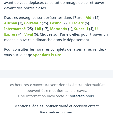
avant de vous déplacer, ça serait dommage de se retrouver
devant des portes closes.
D'autres enseignes sont présentes dans l'Eure :
Aldi
(15)
,
Auchan
(3)
,
Carrefour
(25)
,
Casino
(2)
,
E.Leclerc
(6)
,
Intermarché
(25)
,
Lidl
(17)
,
Monoprix
(1)
,
Super U
(4)
,
U
Express
(4)
,
Vival
(6)
.
Cliquez sur l'une d'elles pour trouver un
magasin ouvert le dimanche dans le département.
Pour consulter les horaires complets de la semaine, rendez-
vous sur la page
Spar
dans l'Eure
.
Les horaires d'ouverture sont donnés à titre informatif et
peuvent être modifiés sans préavis.
Une information incorrecte ?
Contactez-nous
.
Mentions légales
Confidentialité et cookies
Contact
Paramètres cookies