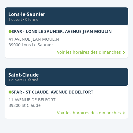
Lons-le-Saunier
1
ouvert
•
0
fermé
,
Ouvert l
SPAR - LONS LE SAUNIER, AVENUE JEAN MOULIN
41 AVENUE JEAN MOULIN
39000
Lons Le Saunier
Voir les horaires des dimanches
Saint-Claude
1
ouvert
•
0
fermé
,
Ouvert le dimanc
SPAR - ST CLAUDE, AVENUE DE BELFORT
11 AVENUE DE BELFORT
39200
St Claude
Voir les horaires des dimanches