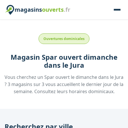
magasins
ouverts
.fr
Ouvertures dominicales
Magasin
Spar
ouvert dimanche
dans le
Jura
Vous cherchez un
Spar
ouvert le dimanche
dans le
Jura
?
3
magasins
sur
3
vous accueillent
le dernier jour de la
semaine.
Consultez
leurs
horaires dominicaux.
Recherchez par ville