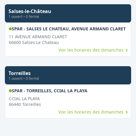
Salses-le-Château
1
ouvert
•
0
fermé
,
Ouv
SPAR - SALSES LE CHATEAU, AVENUE ARMAND CLARET
11 AVENUE ARMAND CLARET
66600
Salses Le Chateau
Voir les horaires des dimanches
Torreilles
1
ouvert
•
0
fermé
,
Ouvert le dimanche
SPAR - TORREILLES, CCIAL LA PLAYA
CCIAL LA PLAYA
66440
Torreilles
Voir les horaires des dimanches