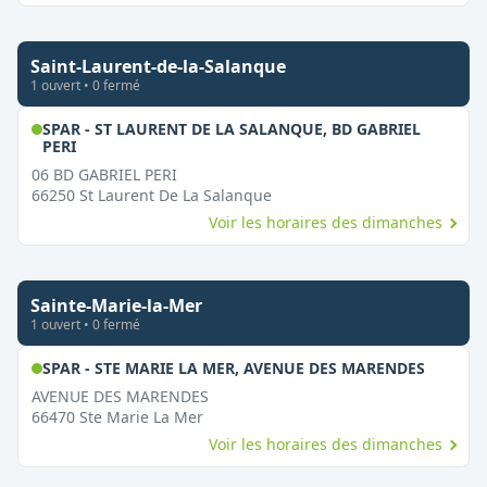
Saint-Laurent-de-la-Salanque
1
ouvert
•
0
fermé
SPAR - ST LAURENT DE LA SALANQUE, BD GABRIEL
,
Ouvert le dimanche
PERI
06 BD GABRIEL PERI
66250
St Laurent De La Salanque
Voir les horaires des dimanches
Sainte-Marie-la-Mer
1
ouvert
•
0
fermé
,
Ouvert
SPAR - STE MARIE LA MER, AVENUE DES MARENDES
AVENUE DES MARENDES
66470
Ste Marie La Mer
Voir les horaires des dimanches