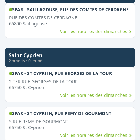
,
Ouv
SPAR - SAILLAGOUSE, RUE DES COMTES DE CERDAGNE
RUE DES COMTES DE CERDAGNE
66800
Saillagouse
Voir les horaires des dimanches
Saint-Cyprien
2
ouvert
s
•
0
fermé
,
Ouvert le d
SPAR - ST CYPRIEN, RUE GEORGES DE LA TOUR
2 TER RUE GEORGES DE LA TOUR
66750
St Cyprien
Voir les horaires des dimanches
,
Ouvert le d
SPAR - ST CYPRIEN, RUE REMY DE GOURMONT
5 RUE REMY DE GOURMONT
66750
St Cyprien
Voir les horaires des dimanches