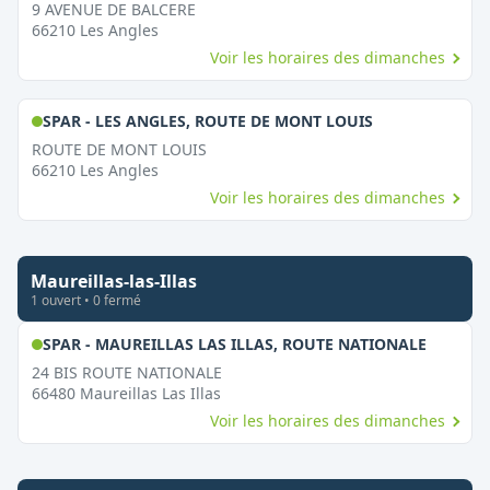
9 AVENUE DE BALCERE
66210
Les Angles
Voir les horaires des dimanches
,
Ouvert le dim
SPAR - LES ANGLES, ROUTE DE MONT LOUIS
ROUTE DE MONT LOUIS
66210
Les Angles
Voir les horaires des dimanches
Maureillas-las-Illas
1
ouvert
•
0
fermé
,
Ouvert
SPAR - MAUREILLAS LAS ILLAS, ROUTE NATIONALE
24 BIS ROUTE NATIONALE
66480
Maureillas Las Illas
Voir les horaires des dimanches