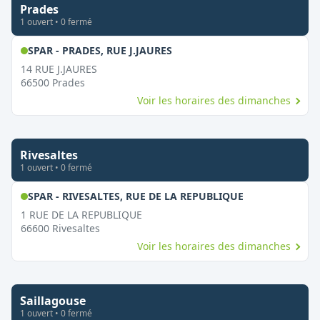
Prades
1
ouvert
•
0
fermé
,
Ouvert le dimanche
SPAR - PRADES, RUE J.JAURES
14 RUE J.JAURES
66500
Prades
Voir les horaires des dimanches
Rivesaltes
1
ouvert
•
0
fermé
,
Ouvert le dim
SPAR - RIVESALTES, RUE DE LA REPUBLIQUE
1 RUE DE LA REPUBLIQUE
66600
Rivesaltes
Voir les horaires des dimanches
Saillagouse
1
ouvert
•
0
fermé