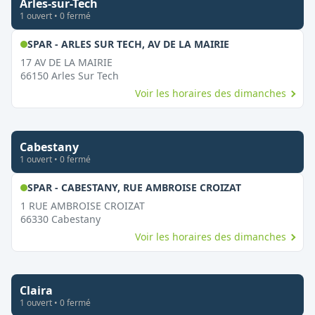
Arles-sur-Tech
1
ouvert
•
0
fermé
,
Ouvert le diman
SPAR - ARLES SUR TECH, AV DE LA MAIRIE
17 AV DE LA MAIRIE
66150
Arles Sur Tech
Voir les horaires des dimanches
Cabestany
1
ouvert
•
0
fermé
,
Ouvert le di
SPAR - CABESTANY, RUE AMBROISE CROIZAT
1 RUE AMBROISE CROIZAT
66330
Cabestany
Voir les horaires des dimanches
Claira
1
ouvert
•
0
fermé