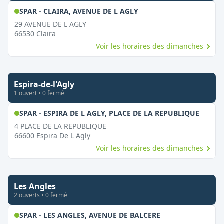
,
Ouvert le dimanche
SPAR - CLAIRA, AVENUE DE L AGLY
29 AVENUE DE L AGLY
66530
Claira
Voir les horaires des dimanches
Espira-de-l'Agly
1
ouvert
•
0
fermé
,
Ouver
SPAR - ESPIRA DE L AGLY, PLACE DE LA REPUBLIQUE
4 PLACE DE LA REPUBLIQUE
66600
Espira De L Agly
Voir les horaires des dimanches
Les Angles
2
ouvert
s
•
0
fermé
,
Ouvert le diman
SPAR - LES ANGLES, AVENUE DE BALCERE