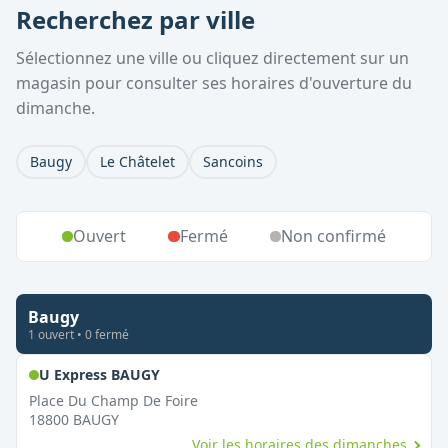
Recherchez par ville
Sélectionnez une ville ou cliquez directement sur un
magasin pour consulter ses horaires d'ouverture du
dimanche.
Baugy
Le Châtelet
Sancoins
Ouvert
Fermé
Non confirmé
Baugy
1
ouvert
•
0
fermé
,
Ouvert le dimanche
U Express BAUGY
Place Du Champ De Foire
18800
BAUGY
Voir les horaires des dimanches