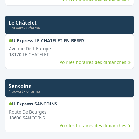
Le Châtelet
1
ouvert
•
0
fermé
,
Ouvert le dimanche
U Express LE-CHATELET-EN-BERRY
Avenue De L Europe
18170
LE CHATELET
Voir les horaires des dimanches
Sancoins
1
ouvert
•
0
fermé
,
Ouvert le dimanche
U Express SANCOINS
Route De Bourges
18600
SANCOINS
Voir les horaires des dimanches