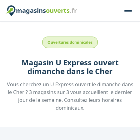
magasins
ouverts
.fr
Ouvertures dominicales
Magasin
U Express
ouvert
dimanche
dans le
Cher
Vous cherchez un
U Express
ouvert le dimanche
dans
le
Cher
?
3
magasins
sur
3
vous accueillent
le dernier
jour de la semaine.
Consultez
leurs
horaires
dominicaux.