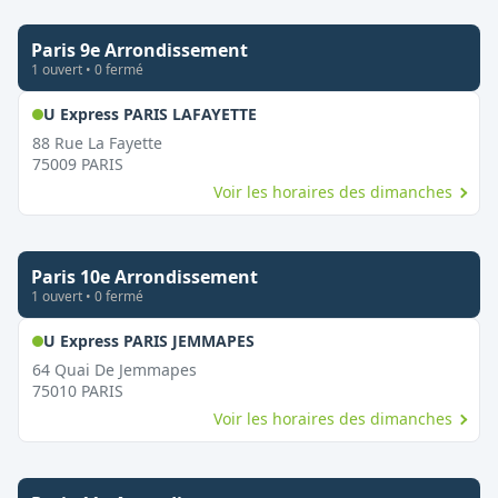
Paris 9e Arrondissement
1
ouvert
•
0
fermé
,
Ouvert le dimanche
U Express PARIS LAFAYETTE
88 Rue La Fayette
75009
PARIS
Voir les horaires des dimanches
Paris 10e Arrondissement
1
ouvert
•
0
fermé
,
Ouvert le dimanche
U Express PARIS JEMMAPES
64 Quai De Jemmapes
75010
PARIS
Voir les horaires des dimanches