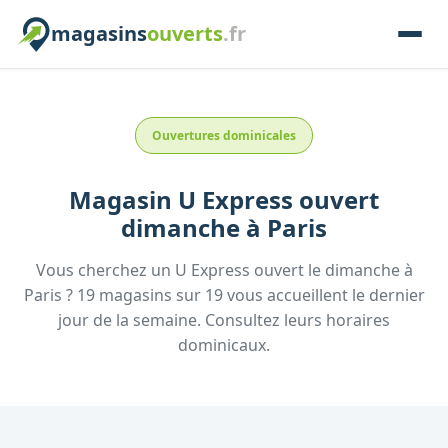
magasins
ouverts
.fr
Ouvertures dominicales
Magasin
U Express
ouvert
dimanche
à
Paris
Vous cherchez un
U Express
ouvert le dimanche
à
Paris
?
19
magasins
sur
19
vous accueillent
le dernier
jour de la semaine.
Consultez
leurs
horaires
dominicaux.