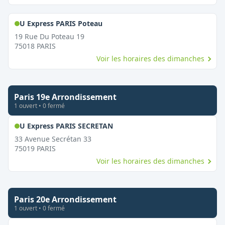
,
Ouvert le dimanche
U Express PARIS Poteau
19 Rue Du Poteau 19
75018
PARIS
Voir les horaires des dimanches
Paris 19e Arrondissement
1
ouvert
•
0
fermé
,
Ouvert le dimanche
U Express PARIS SECRETAN
33 Avenue Secrétan 33
75019
PARIS
Voir les horaires des dimanches
Paris 20e Arrondissement
1
ouvert
•
0
fermé