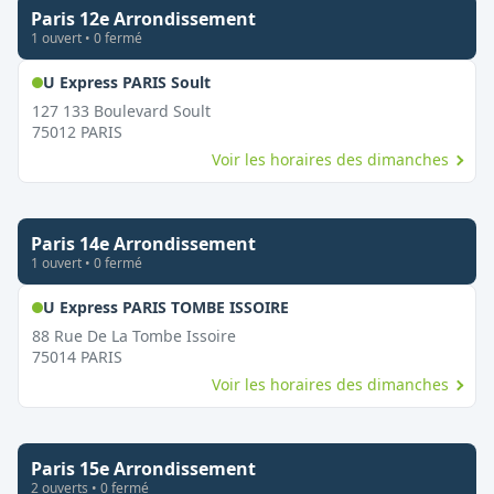
Paris 12e Arrondissement
1
ouvert
•
0
fermé
,
Ouvert le dimanche
U Express PARIS Soult
127 133 Boulevard Soult
75012
PARIS
Voir les horaires des dimanches
Paris 14e Arrondissement
1
ouvert
•
0
fermé
,
Ouvert le dimanche
U Express PARIS TOMBE ISSOIRE
88 Rue De La Tombe Issoire
75014
PARIS
Voir les horaires des dimanches
Paris 15e Arrondissement
2
ouvert
s
•
0
fermé