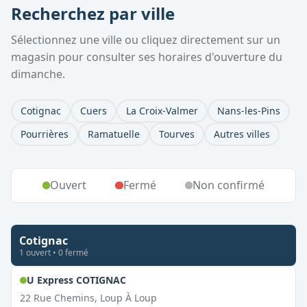
Recherchez par ville
Sélectionnez une ville ou cliquez directement sur un
magasin pour consulter ses horaires d'ouverture du
dimanche.
Cotignac
Cuers
La Croix-Valmer
Nans-les-Pins
Pourrières
Ramatuelle
Tourves
Autres villes
Ouvert
Fermé
Non confirmé
Cotignac
1
ouvert
•
0
fermé
,
Ouvert le dimanche
U Express COTIGNAC
22 Rue Chemins, Loup À Loup