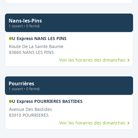
Nans-les-Pins
1
ouvert
•
0
fermé
,
Ouvert le dimanche
U Express NANS LES PINS
Route De La Sainte Baume
83860
NANS LES PINS
Voir les horaires des dimanches
Pourrières
1
ouvert
•
0
fermé
,
Ouvert le dimanche
U Express POURRIERES BASTIDES
Avenue Des Bastides
83910
POURRIERES
Voir les horaires des dimanches