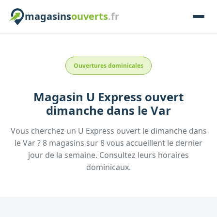
magasins
ouverts
.fr
Ouvertures dominicales
Magasin
U Express
ouvert
dimanche
dans le
Var
Vous cherchez un
U Express
ouvert le dimanche
dans
le
Var
?
8
magasins
sur
8
vous accueillent
le dernier
jour de la semaine.
Consultez
leurs
horaires
dominicaux.