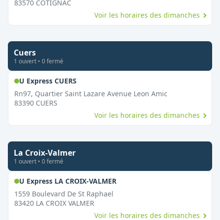
83570
COTIGNAC
Voir les horaires des dimanches
Cuers
1
ouvert
•
0
fermé
,
Ouvert le dimanche
U Express CUERS
Rn97, Quartier Saint Lazare Avenue Leon Amic
83390
CUERS
Voir les horaires des dimanches
La Croix-Valmer
1
ouvert
•
0
fermé
,
Ouvert le dimanche
U Express LA CROIX-VALMER
1559 Boulevard De St Raphael
83420
LA CROIX VALMER
Voir les horaires des dimanches