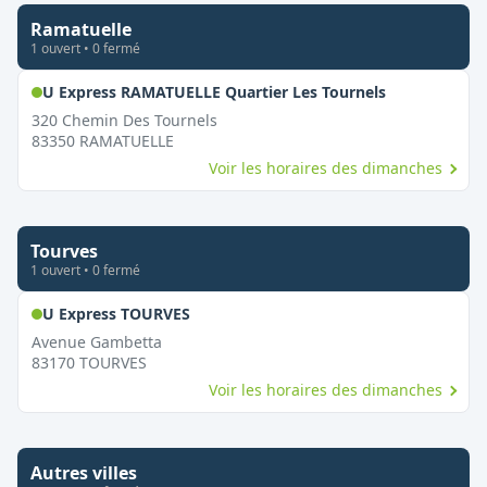
Ramatuelle
1
ouvert
•
0
fermé
,
Ouvert le d
U Express RAMATUELLE Quartier Les Tournels
320 Chemin Des Tournels
83350
RAMATUELLE
Voir les horaires des dimanches
Tourves
1
ouvert
•
0
fermé
,
Ouvert le dimanche
U Express TOURVES
Avenue Gambetta
83170
TOURVES
Voir les horaires des dimanches
Autres villes