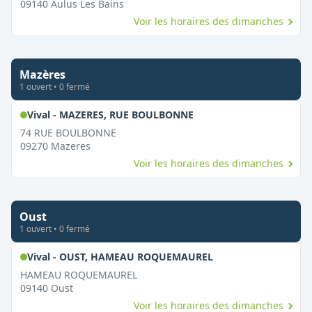
09140
Aulus Les Bains
Voir les horaires des dimanches
Mazères
1
ouvert
•
0
fermé
,
Ouvert le dimanche
Vival - MAZERES, RUE BOULBONNE
74 RUE BOULBONNE
09270
Mazeres
Voir les horaires des dimanches
Oust
1
ouvert
•
0
fermé
,
Ouvert le dimanch
Vival - OUST, HAMEAU ROQUEMAUREL
HAMEAU ROQUEMAUREL
09140
Oust
Voir les horaires des dimanches