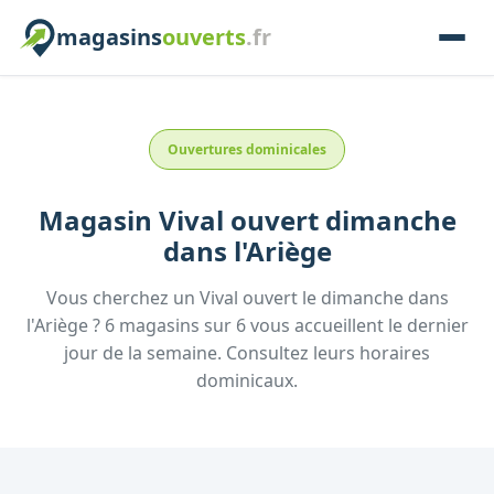
magasins
ouverts
.fr
Ouvertures dominicales
Magasin
Vival
ouvert dimanche
dans l'
Ariège
Vous cherchez un
Vival
ouvert le dimanche
dans
l'
Ariège
?
6
magasins
sur
6
vous accueillent
le dernier
jour de la semaine.
Consultez
leurs
horaires
dominicaux.