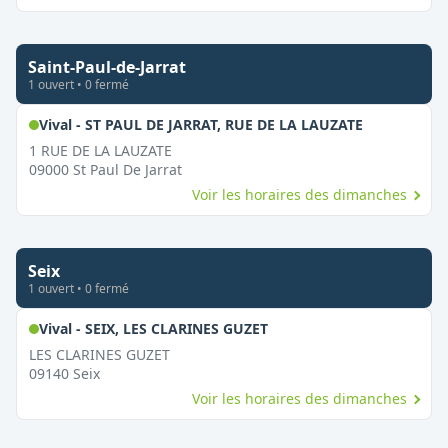
Saint-Paul-de-Jarrat
1
ouvert
•
0
fermé
,
Ouvert le 
Vival - ST PAUL DE JARRAT, RUE DE LA LAUZATE
1 RUE DE LA LAUZATE
09000
St Paul De Jarrat
Voir les horaires des dimanches
Seix
1
ouvert
•
0
fermé
,
Ouvert le dimanche
Vival - SEIX, LES CLARINES GUZET
LES CLARINES GUZET
09140
Seix
Voir les horaires des dimanches