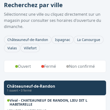
Recherchez par ville
Sélectionnez une ville ou cliquez directement sur un
magasin pour consulter ses horaires d'ouverture du
dimanche.
Châteauneuf-de-Randon
Ispagnac
La Canourgue
Vialas
Villefort
Ouvert
Fermé
Non confirmé
Châteauneuf-de-Randon
1
ouvert
•
0
fermé
Vival - CHATEAUNEUF DE RANDON, LIEU DIT L
,
Ouvert le dimanche
HABITARELLE