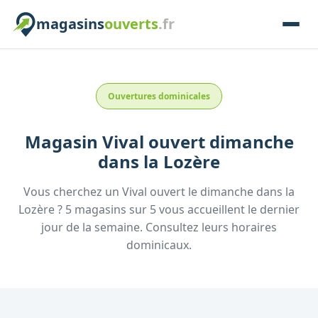
magasins
ouverts
.fr
Ouvertures dominicales
Magasin
Vival
ouvert dimanche
dans la
Lozère
Vous cherchez un
Vival
ouvert le dimanche
dans la
Lozère
?
5
magasins
sur
5
vous accueillent
le dernier
jour de la semaine.
Consultez
leurs
horaires
dominicaux.