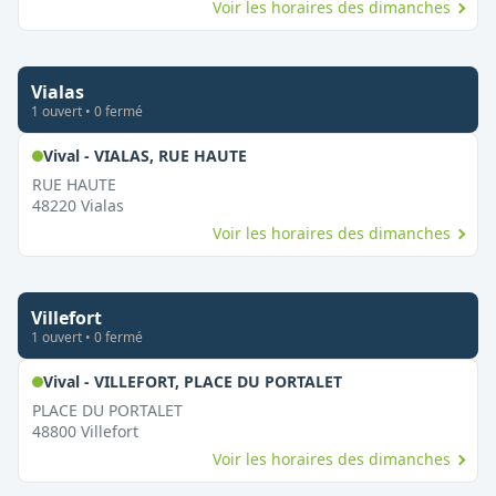
Voir les horaires des dimanches
Vialas
1
ouvert
•
0
fermé
,
Ouvert le dimanche
Vival - VIALAS, RUE HAUTE
RUE HAUTE
48220
Vialas
Voir les horaires des dimanches
Villefort
1
ouvert
•
0
fermé
,
Ouvert le dimanch
Vival - VILLEFORT, PLACE DU PORTALET
PLACE DU PORTALET
48800
Villefort
Voir les horaires des dimanches