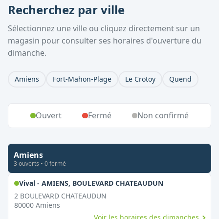
Recherchez par ville
Sélectionnez une ville ou cliquez directement sur un
magasin pour consulter ses horaires d'ouverture du
dimanche.
Amiens
Fort-Mahon-Plage
Le Crotoy
Quend
Ouvert
Fermé
Non confirmé
Amiens
3
ouvert
s
•
0
fermé
,
Ouvert le dima
Vival - AMIENS, BOULEVARD CHATEAUDUN
2 BOULEVARD CHATEAUDUN
80000
Amiens
Voir les horaires des dimanches