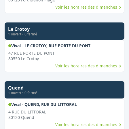
Voir les horaires des dimanches
Le Crotoy
1
ouvert
•
0
fermé
,
Ouvert le dimanc
Vival - LE CROTOY, RUE PORTE DU PONT
47 RUE PORTE DU PONT
80550
Le Crotoy
Voir les horaires des dimanches
Quend
1
ouvert
•
0
fermé
,
Ouvert le dimanche
Vival - QUEND, RUE DU LITTORAL
4 RUE DU LITTORAL
80120
Quend
Voir les horaires des dimanches