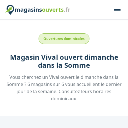
magasins
ouverts
.fr
Ouvertures dominicales
Magasin
Vival
ouvert dimanche
dans la
Somme
Vous cherchez un
Vival
ouvert le dimanche
dans la
Somme
?
6
magasins
sur
6
vous accueillent
le dernier
jour de la semaine.
Consultez
leurs
horaires
dominicaux.